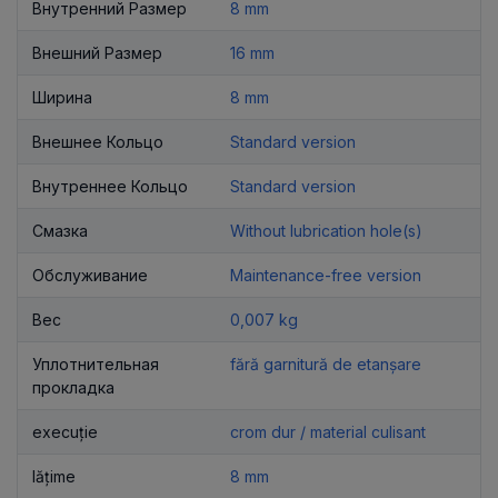
Внутренний Размер
8 mm
Внешний Размер
16 mm
Ширина
8 mm
Внешнее Кольцо
Standard version
Внутреннее Кольцо
Standard version
Смазка
Without lubrication hole(s)
Обслуживание
Maintenance-free version
Вес
0,007 kg
Уплотнительная
fără garnitură de etanșare
прокладка
execuție
crom dur / material culisant
lățime
8 mm