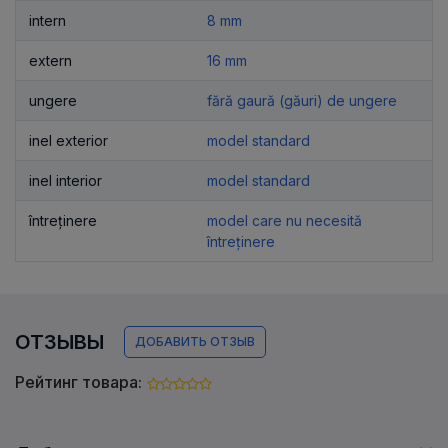
intern
8 mm
extern
16 mm
ungere
fără gaură (găuri) de ungere
inel exterior
model standard
inel interior
model standard
întreținere
model care nu necesită
întreținere
ОТЗЫВЫ
ДОБАВИТЬ ОТЗЫВ
Рейтинг товара: