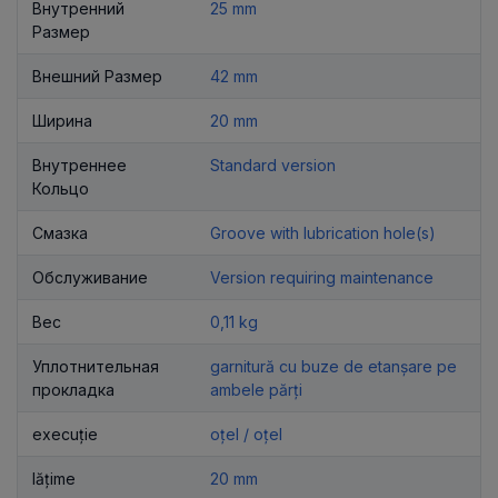
Внутренний
25 mm
Размер
Внешний Размер
42 mm
Ширина
20 mm
Внутреннее
Standard version
Кольцо
Смазка
Groove with lubrication hole(s)
Обслуживание
Version requiring maintenance
Вес
0,11 kg
Уплотнительная
garnitură cu buze de etanșare pe
прокладка
ambele părți
execuție
oțel / oțel
lățime
20 mm