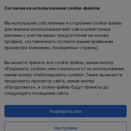
Согласие на использование cookie-файлов
Каталог
Мы используем собственные и сторонние cookie-файлы
О компании
для анализа использования веб-сайта и/или показа
рекламы с учетом ваших предпочтений на основе
профиля, составленного согласно вашим привычкам
просмотра (например, посещенных страниц).
Информация
Вы можете принять все cookie-файлы, нажав кнопку
Контакты
«Разрешить cookie», или отказаться от их использования,
нажав кнопку «Заблокировать cookie». Также вы можете
продолжить просмотр сайта, нажав кнопку
«Продолжить», и cookie-файлы будут приняты до
следующего посещения сайта.
Разрешить все
Интернет-магазин работает
на платформе
Uniioo
Настройки