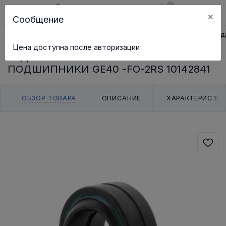
0
×
Сообщение
RU
Корзина
Поиск
Каталог
Главная
Втулка скольжения
Шаровой подшипник
Рад
Цена доступна после авторизации
РАДИАЛЬНЫЕ ШАРНИРНЫЕ
ПОДШИПНИКИ GE40 -FO-2RS 10142841
ОБЗОР ТОВАРА
ОПИСАНИЕ
ХАРАКТЕРИСТИ