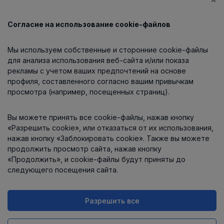
Согласие на использование cookie-файлов
Каталог
Мы используем собственные и сторонние cookie-файлы
О компании
для анализа использования веб-сайта и/или показа
рекламы с учетом ваших предпочтений на основе
профиля, составленного согласно вашим привычкам
просмотра (например, посещенных страниц).
Информация
Вы можете принять все cookie-файлы, нажав кнопку
Контакты
«Разрешить cookie», или отказаться от их использования,
нажав кнопку «Заблокировать cookie». Также вы можете
продолжить просмотр сайта, нажав кнопку
«Продолжить», и cookie-файлы будут приняты до
следующего посещения сайта.
Разрешить все
Интернет-магазин работает
на платформе
Uniioo