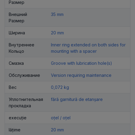
Размер
Внешний
35 mm
Размер
Ширина
20 mm
Внутреннее
Inner ring extended on both sides for
Кольцо
mounting with a spacer
Смазка
Groove with lubrication hole(s)
Обслуживание
Version requiring maintenance
Вес
0,072 kg
Уплотнительная
fără garnitură de etanșare
прокладка
execuție
oțel / oțel
lățime
20 mm