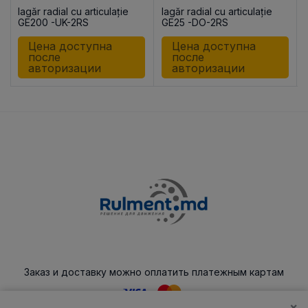
lagăr radial cu articulație
lagăr radial cu articulație
GE200 -UK-2RS
GE25 -DO-2RS
Цена доступна
Цена доступна
после
после
авторизации
авторизации
Заказ и доставку можно оплатить платежным картам
×