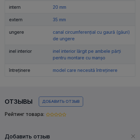
intern
20 mm
extern
35 mm
ungere
canal circumferențial cu gaură (găuri)
de ungere
inel interior
inel interior lărgit pe ambele părți
pentru montare cu manșo
întreținere
model care necesită întreținere
ОТЗЫВЫ
ДОБАВИТЬ ОТЗЫВ
Рейтинг товара:
Добавить отзыв