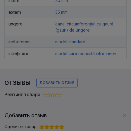
intern
20 mm
extern
35 mm
ungere
canal circumferențial cu gaură
(găuri) de ungere
inel interior
model standard
întreținere
model care necesită întreținere
ОТЗЫВЫ
ДОБАВИТЬ ОТЗЫВ
Рейтинг товара:
Добавить отзыв
Оцените товар