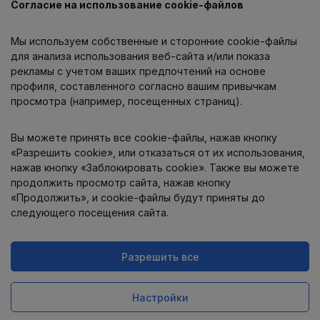
Согласие на использование cookie-файлов
Каталог
Мы используем собственные и сторонние cookie-файлы
О компании
для анализа использования веб-сайта и/или показа
рекламы с учетом ваших предпочтений на основе
профиля, составленного согласно вашим привычкам
просмотра (например, посещенных страниц).
Информация
Вы можете принять все cookie-файлы, нажав кнопку
Контакты
«Разрешить cookie», или отказаться от их использования,
нажав кнопку «Заблокировать cookie». Также вы можете
продолжить просмотр сайта, нажав кнопку
«Продолжить», и cookie-файлы будут приняты до
следующего посещения сайта.
Разрешить все
Интернет-магазин работает
на платформе
Uniioo
Настройки
Заказ в 1 клик
Купить