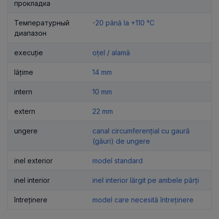
прокладка
Температурный
-20 până la +110 °C
диапазон
execuție
oțel / alamă
lățime
14 mm
intern
10 mm
extern
22 mm
ungere
canal circumferențial cu gaură
(găuri) de ungere
inel exterior
model standard
inel interior
inel interior lărgit pe ambele părți
întreținere
model care necesită întreținere