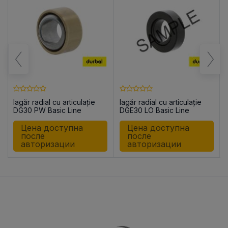
lagăr radial cu articulație
lagăr radial cu articulație
c
DG30 PW Basic Line
DGE30 LO Basic Line
Цена доступна
Цена доступна
после
после
авторизации
авторизации