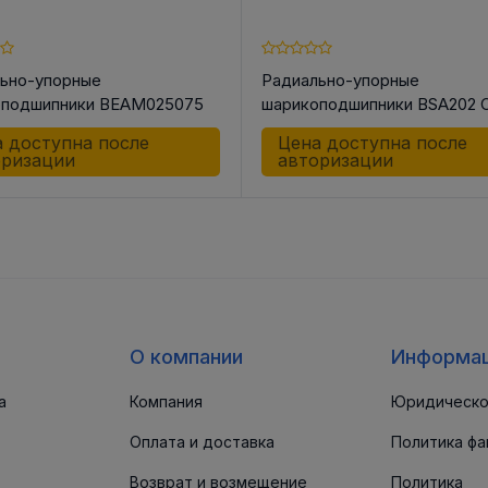
ьно-упорные
Радиально-упорные
оподшипники BEAM025075
шарикоподшипники BSA202 
H
 доступна после
Цена доступна после
оризации
авторизации
О компании
Информа
а
Компания
Юридическо
Оплата и доставка
Политика фа
Возврат и возмещение
Политика