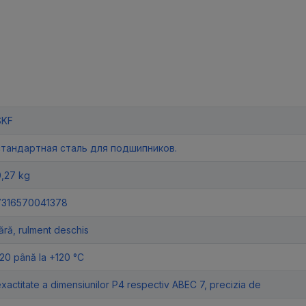
SKF
стандартная сталь для подшипников.
0,27 kg
7316570041378
ără, rulment deschis
20 până la +120 °C
xactitate a dimensiunilor P4 respectiv ABEC 7, precizia de