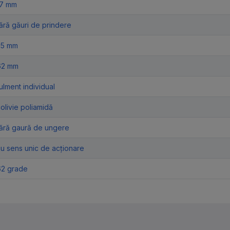
17 mm
ără găuri de prindere
25 mm
62 mm
ulment individual
olivie poliamidă
fără gaură de ungere
u sens unic de acționare
62 grade