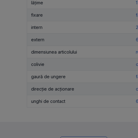
lățime
fixare
f
intern
extern
dimensiunea articolului
r
colivie
c
gaură de ungere
direcție de acționare
c
unghi de contact