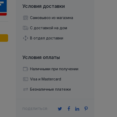
й двухрядный
Упорный Шарико-Игольчатый
шайба
Осевой шарнир
Условия доставки
Подшипник
щая шайба
Гибкая муфта
Упорный
Радиально-Упорный
ющий диск
 Коническими
Подшипник с
Самовывоз из магазина
Цилиндрическими и
лесо
Игольчатыми Роликами
С доставкой на дом
u ace
йба
Подшипник с
cu role cilindrice
ьная шайба
Перекрещивающимися
В отдел доставки
Роликами
Условия оплаты
Наличными при получении
Visa и Mastercard
Безналичные платежи
ПОДЕЛИТЬСЯ: