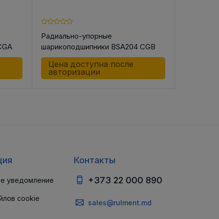
Радиально-упорные
Радиальн
CGA
шарикоподшипники BSA204 CGB
шарикопо
Цена доступна после
Цена д
авторизации
автор
ция
Контакты
+373 22 000 890
е уведомление
йлов cookie
sales@rulment.md