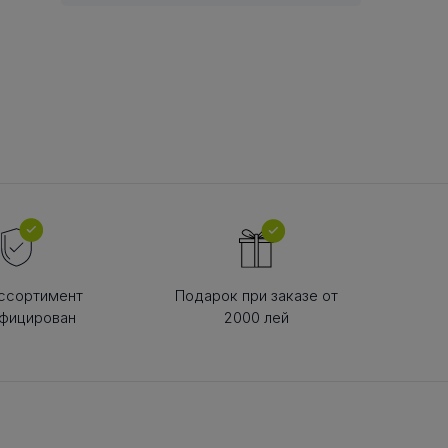
В РЕМНЯ
ой в виде
втулки
ссортимент
Подарок при заказе от
фицирован
2000 лей