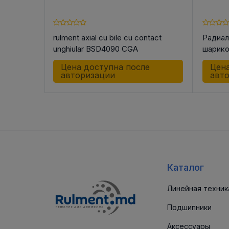
rulment axial cu bile cu contact
Радиал
08 CGB
unghiular BSD4090 CGA
шарик
C-2RS
е
Цена доступна после
Цена
авторизации
авт
Каталог
Линейная техник
Подшипники
Аксессуары