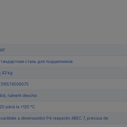
SKF
стандартная сталь для подшипников.
0,43 kg
7316574506675
ără, rulment deschis
20 până la +120 °C
xactitate a dimensiunilor P4 respectiv ABEC 7, precizia de