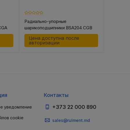
Радиально-упорные
Радиальн
CGA
шарикоподшипники BSA204 CGB
шарикопо
Цена доступна после
Цена д
авторизации
автор
ция
Контакты
+373 22 000 890
е уведомление
йлов cookie
sales@rulment.md