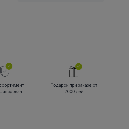
В РЕМНЯ
ой в виде
втулки
ссортимент
Подарок при заказе от
фицирован
2000 лей