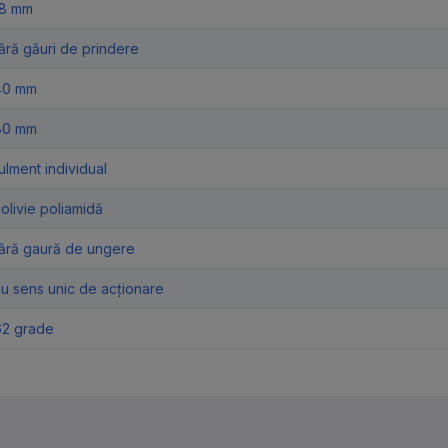
18 mm
ără găuri de prindere
40 mm
80 mm
ulment individual
olivie poliamidă
fără gaură de ungere
u sens unic de acționare
62 grade