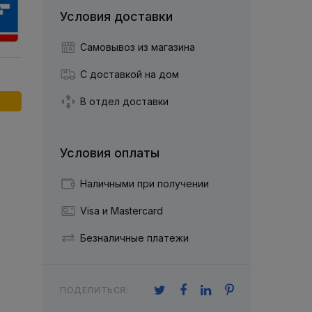
й двухрядный
Упорный Шарико-Игольчатый
шайба
Осевой шарнир
Условия доставки
Подшипник
щая шайба
Гибкая муфта
Упорный
Радиально-Упорный
ющий диск
 Коническими
Подшипник с
Самовывоз из магазина
Цилиндрическими и
лесо
Игольчатыми Роликами
С доставкой на дом
u ace
йба
Подшипник с
cu role cilindrice
ьная шайба
Перекрещивающимися
В отдел доставки
Роликами
Условия оплаты
Наличными при получении
Visa и Mastercard
Безналичные платежи
ПОДЕЛИТЬСЯ: