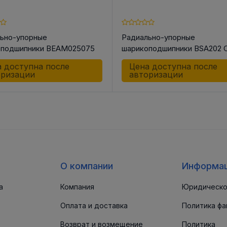
ьно-упорные
Радиально-упорные
оподшипники BEAM025075
шарикоподшипники BSA202 
H
 доступна после
Цена доступна после
оризации
авторизации
О компании
Информа
а
Компания
Юридическо
Оплата и доставка
Политика фа
Возврат и возмещение
Политика