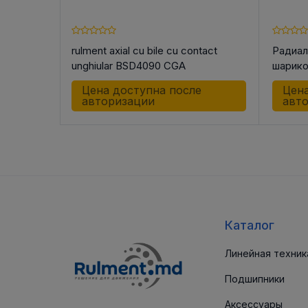
rulment axial cu bile cu contact
Радиал
08 CGB
unghiular BSD4090 CGA
шарик
C-2RS
е
Цена доступна после
Цена
авторизации
авт
Каталог
Линейная техник
Подшипники
Аксессуары