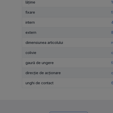
lățime
fixare
f
intern
extern
dimensiunea articolului
r
colivie
c
gaură de ungere
direcție de acționare
c
unghi de contact