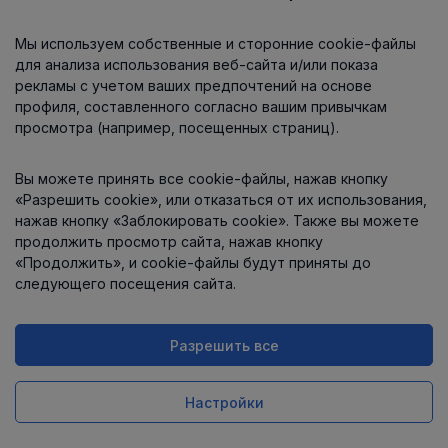
Мы используем собственные и сторонние cookie-файлы
О компании
для анализа использования веб-сайта и/или показа
рекламы с учетом ваших предпочтений на основе
профиля, составленного согласно вашим привычкам
просмотра (например, посещенных страниц).
Информация
Вы можете принять все cookie-файлы, нажав кнопку
Контакты
«Разрешить cookie», или отказаться от их использования,
нажав кнопку «Заблокировать cookie». Также вы можете
продолжить просмотр сайта, нажав кнопку
«Продолжить», и cookie-файлы будут приняты до
следующего посещения сайта.
Разрешить все
Интернет-магазин работает
на платформе
Uniioo
Настройки
Заказ в 1 клик
Купить