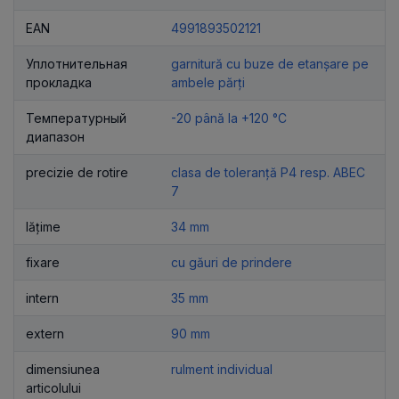
EAN
4991893502121
Уплотнительная
garnitură cu buze de etanșare pe
прокладка
ambele părți
Температурный
-20 până la +120 °C
диапазон
precizie de rotire
clasa de toleranță P4 resp. ABEC
7
lățime
34 mm
fixare
cu găuri de prindere
intern
35 mm
extern
90 mm
dimensiunea
rulment individual
articolului