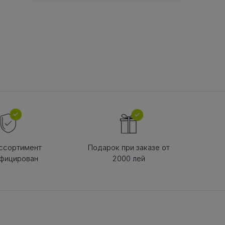
В РЕМНЯ
ой в виде
втулки
ссортимент
Подарок при заказе от
фицирован
2000 лей