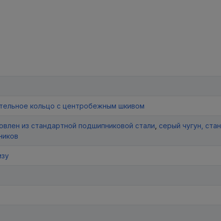
тельное кольцо с центробежным шкивом
товлен из стандартной подшипниковой стали
,
серый чугун, ста
ников
изу