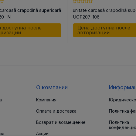
 carcasă crapodină superioară
unitate carcasă crapodină sup
0 -N
UCP207-106
 доступна после
Цена доступна после
оризации
авторизации
О компании
Информа
а
Компания
Юридическо
Оплата и доставка
Политика фа
Возврат и возмещение
Политика
конфиденци
ия
Акции