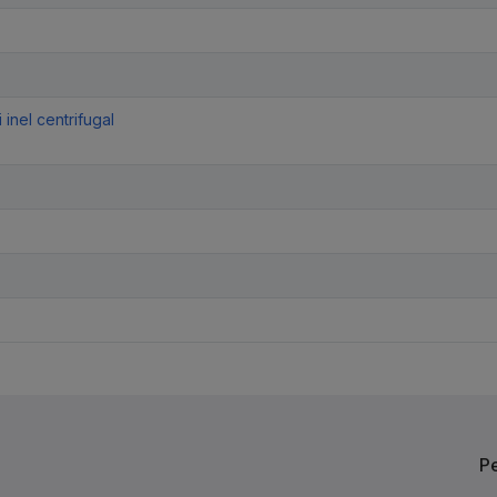
 inel centrifugal
Р