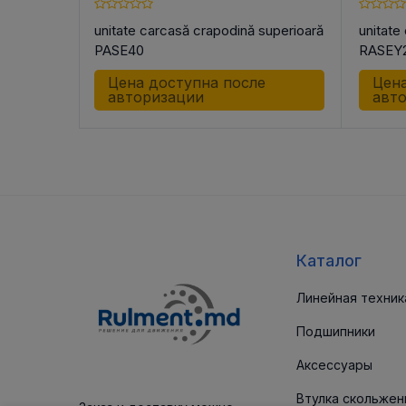
узлы
unitate carcasă crapodină superioară
unitate
PASE40
RASEY2
е
Цена доступна после
Цена
авторизации
авт
Каталог
Линейная техник
Подшипники
Аксессуары
Втулка скольжен