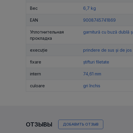
Вес
6,7 kg
EAN
9008745741869
Уплотнительная
garnitură cu buză dublă și
прокладка
execuție
prindere de sus și de jos
fixare
știfturi filetate
intern
74,61 mm
culoare
gri închis
ОТЗЫВЫ
ДОБАВИТЬ ОТЗЫВ