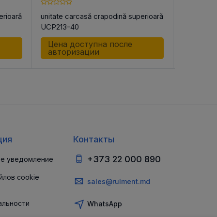
erioară
unitate carcasă crapodină superioară
Подшипни
UCP213-40
PASE20 -
Цена доступна после
Цена д
авторизации
автор
ция
Контакты
+373 22 000 890
е уведомление
йлов cookie
sales@rulment.md
альности
WhatsApp