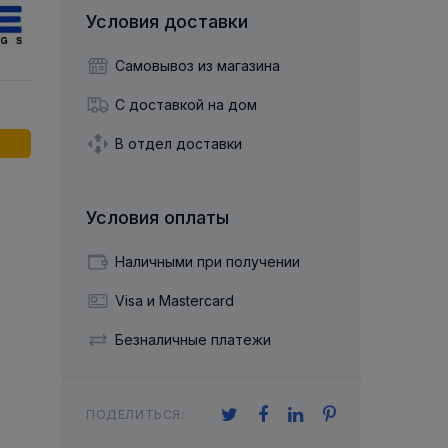
й двухрядный
Упорный Шарико-Игольчатый
шайба
Осевой шарнир
Условия доставки
Подшипник
щая шайба
Гибкая муфта
Упорный
Радиально-Упорный
ющий диск
Самовывоз из магазина
 Коническими
Подшипник с
Цилиндрическими и
лесо
Игольчатыми Роликами
С доставкой на дом
u ace
йба
Подшипник с
cu role cilindrice
ьная шайба
В отдел доставки
Перекрещивающимися
Роликами
Условия оплаты
Наличными при получении
Visa и Mastercard
Безналичные платежи
ПОДЕЛИТЬСЯ: