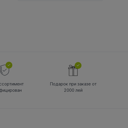
В РЕМНЯ
ой в виде
втулки
ссортимент
Подарок при заказе от
фицирован
2000 лей