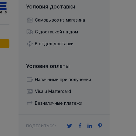
й двухрядный
Упорный Шарико-Игольчатый
шайба
Осевой шарнир
Условия доставки
Подшипник
щая шайба
Гибкая муфта
Упорный
Радиально-Упорный
ющий диск
Самовывоз из магазина
 Коническими
Подшипник с
Цилиндрическими и
лесо
Игольчатыми Роликами
С доставкой на дом
u ace
йба
Подшипник с
cu role cilindrice
ьная шайба
В отдел доставки
Перекрещивающимися
Роликами
Условия оплаты
Наличными при получении
Visa и Mastercard
Безналичные платежи
ПОДЕЛИТЬСЯ: