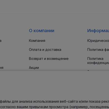
О компании
Информа
а
Компания
Юридическо
Оплата и доставка
Политика фа
Возврат и возмещение
Политика
конфиденци
ия
Акции
Заявление о
доступност
 прокладки
Новости
Статьи
Контакты
файлы для анализа использования веб-сайта и/или показа рек
нического
 согласно вашим привычкам просмотра (например, посещенны