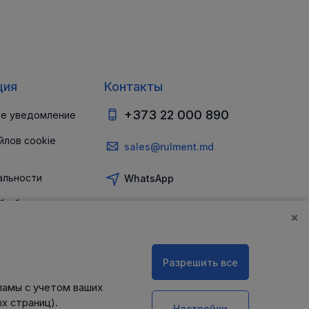
ция
Контакты
+373 22 000 890
е уведомление
йлов cookie
sales@rulment.md
альности
WhatsApp
б обеспечении
и
×
Разрешить все
ламы с учетом ваших
х страниц).
Настройки