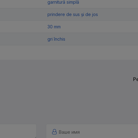
garnitură simplă
prindere de sus și de jos
30 mm
gri închis
Р