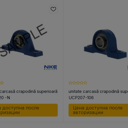
 carcasă crapodină superioară
unitate carcasă crapodină sup
0 -N
UCP207-106
 доступна после
Цена доступна после
оризации
авторизации