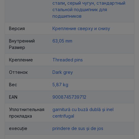
стали
,
серый чугун, стандартный
стальной подшипник для
подшипников
Версия
Крепление сверху и снизу
Внутренний
63,05 mm
Размер
Крепление
Threaded pins
Оттенок
Dark grey
Вес
5,87 kg
EAN
9008745739712
Уплотнительная
garnitură cu buză dublă și inel
прокладка
centrifugal
execuție
prindere de sus și de jos