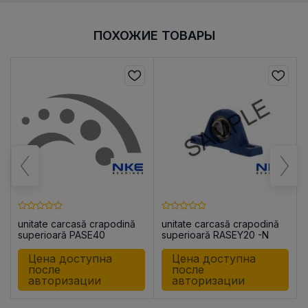
ПОХОЖИЕ ТОВАРЫ
unitate carcasă crapodină
unitate carcasă crapodină
superioară PASE40
superioară RASEY20 -N
Цена доступна
Цена доступна
после
после
авторизации
авторизации