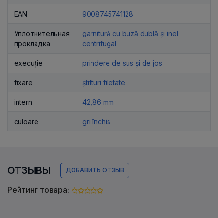
EAN
9008745741128
Уплотнительная
garnitură cu buză dublă și inel
прокладка
centrifugal
execuție
prindere de sus și de jos
fixare
știfturi filetate
intern
42,86 mm
culoare
gri închis
ОТЗЫВЫ
ДОБАВИТЬ ОТЗЫВ
Рейтинг товара: