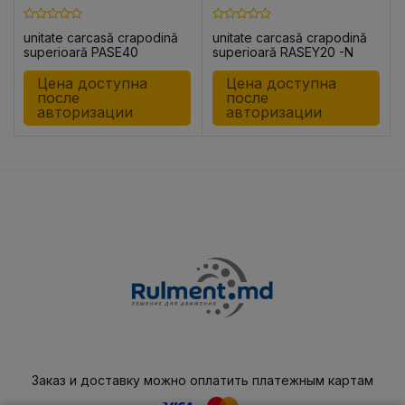
unitate carcasă crapodină
unitate carcasă crapodină
superioară PASE40
superioară RASEY20 -N
Цена доступна
Цена доступна
после
после
авторизации
авторизации
Заказ и доставку можно оплатить платежным картам