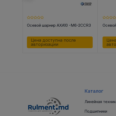
5-2CCR3
Осевой шарнир AXA10 -M6-2CCR3
Осевой
е
Цена доступна после
Цена
авторизации
авт
Каталог
Линейная техник
Подшипники