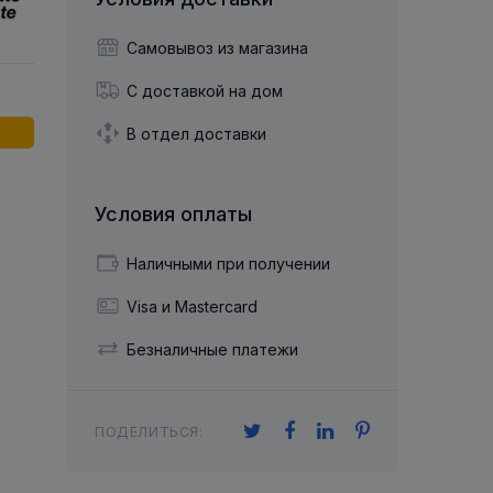
й двухрядный
Упорный Шарико-Игольчатый
шайба
Осевой шарнир
Подшипник
щая шайба
Гибкая муфта
Самовывоз из магазина
Упорный
Радиально-Упорный
ющий диск
 Коническими
Подшипник с
С доставкой на дом
Цилиндрическими и
лесо
Игольчатыми Роликами
u ace
йба
В отдел доставки
Подшипник с
cu role cilindrice
ьная шайба
Перекрещивающимися
Роликами
Условия оплаты
Наличными при получении
Visa и Mastercard
Безналичные платежи
ПОДЕЛИТЬСЯ: