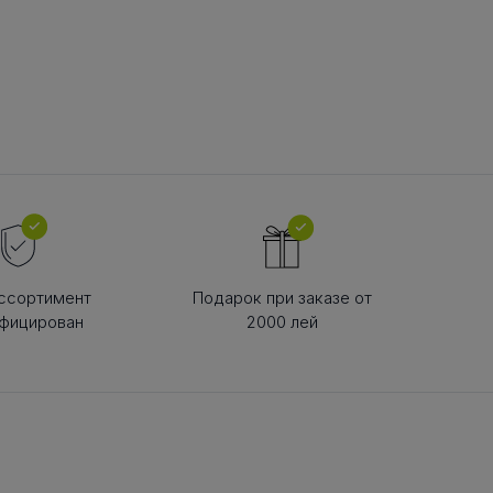
В РЕМНЯ
ой в виде
втулки
ссортимент
Подарок при заказе от
фицирован
2000 лей