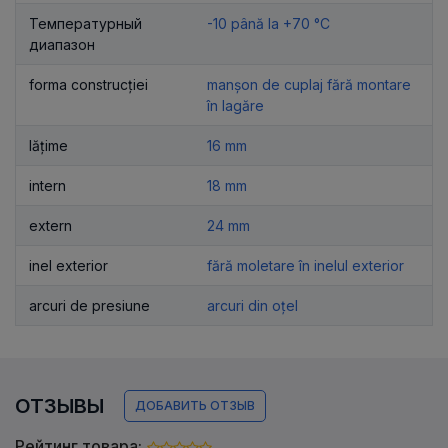
Температурный
-10 până la +70 °C
диапазон
forma construcției
manșon de cuplaj fără montare
în lagăre
lățime
16 mm
intern
18 mm
extern
24 mm
inel exterior
fără moletare în inelul exterior
arcuri de presiune
arcuri din oțel
ОТЗЫВЫ
ДОБАВИТЬ ОТЗЫВ
Рейтинг товара: