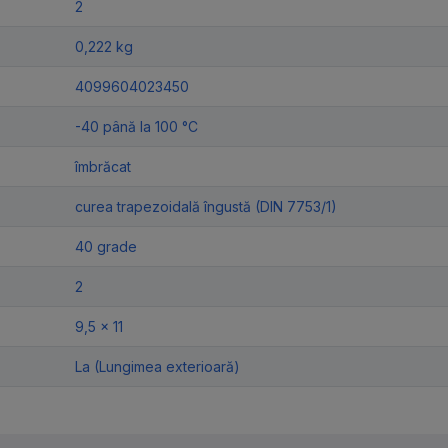
2
0,222 kg
4099604023450
-40 până la 100 °C
îmbrăcat
curea trapezoidală îngustă (DIN 7753/1)
40 grade
2
9,5 x 11
La (Lungimea exterioară)