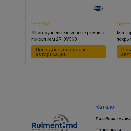
Многоручьевые клиновые ремни с
Много
покрытием 2R-3V560
покры
Цена доступна после
Цен
авторизации
авт
Каталог
Линейная техник
Подшипники