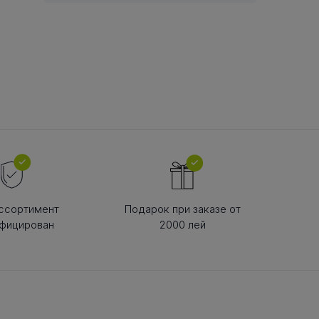
В РЕМНЯ
ой в виде
втулки
ссортимент
Подарок при заказе от
фицирован
2000 лей