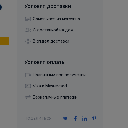
й двухрядный
Упорный Шарико-Игольчатый
шайба
Осевой шарнир
Условия доставки
Подшипник
щая шайба
Гибкая муфта
Упорный
Радиально-Упорный
ющий диск
Самовывоз из магазина
 Коническими
Подшипник с
Цилиндрическими и
лесо
Игольчатыми Роликами
С доставкой на дом
u ace
йба
Подшипник с
cu role cilindrice
ьная шайба
В отдел доставки
Перекрещивающимися
Роликами
Условия оплаты
Наличными при получении
Visa и Mastercard
Безналичные платежи
ПОДЕЛИТЬСЯ: