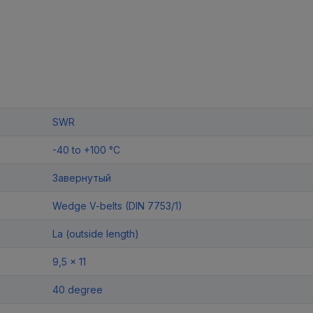
SWR
-40 to +100 °C
Завернутый
Wedge V-belts (DIN 7753/1)
La (outside length)
9,5 x 11
40 degree