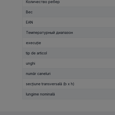
Количество ребер
Вес
EAN
Температурный диапазон
execuție
tip de articol
unghi
număr caneluri
secțiune transversală (b x h)
lungime nominală