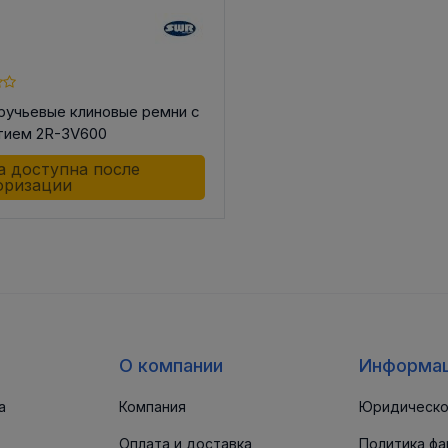
ручьевые клиновые ремни с
тием 2R-3V600
а доступна после
оризации
О компании
Информа
а
Компания
Юридическо
Оплата и доставка
Политика фа