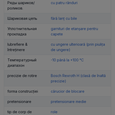
Ряды шариков/
cu patru rânduri
роликов.
Шариковая цепь
fără lanț cu bile
Уплотнительная
garnituri de etanșare pentru
прокладка
capete
lubrefiere &
cu ungere ulterioară (prin piulița
întreținere
de ungere)
Температурный
-10 până la +100 °C
диапазон
precizie de rotire
Bosch Rexroth H (clasă de înaltă
precizie)
forma construcției
cărucior de blocare
pretensionare
pretensionare medie
tip de corp de
role