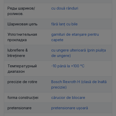
Ряды шариков/
cu două rânduri
роликов.
Шариковая цепь
fără lanț cu bile
Уплотнительная
garnituri de etanșare pentru
прокладка
capete
lubrefiere &
cu ungere ulterioară (prin piulița
întreținere
de ungere)
Температурный
-10 până la +100 °C
диапазон
precizie de rotire
Bosch Rexroth H (clasă de înaltă
precizie)
forma construcției
cărucior de blocare
pretensionare
pretensionare ușoară