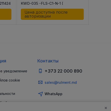
211424
KWD-035 -FLS-C1-N-1 (
BLS-C1-H
R165331422 KWD-035 -FLS-C1-N-1
-BLS-C1-H
Цена доступна после
Цена д
(CS)
авторизации
автор
ция
Контакты
+373 22 000 890
е уведомление
йлов cookie
sales@rulment.md
альности
WhatsApp
б обеспечении
и
×