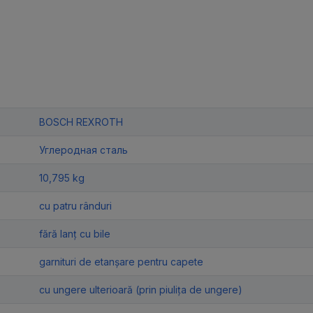
BOSCH REXROTH
Углеродная сталь
10,795 kg
cu patru rânduri
fără lanț cu bile
garnituri de etanșare pentru capete
cu ungere ulterioară (prin piulița de ungere)