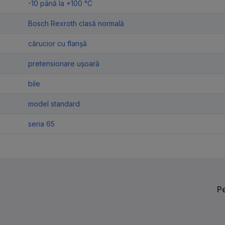
-10 până la +100 °C
Bosch Rexroth clasă normală
cărucior cu flanșă
pretensionare ușoară
bile
model standard
seria 65
Р