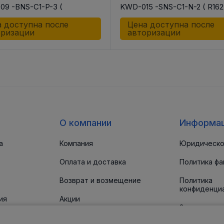
9 -BNS-C1-P-3 (
KWD-015 -SNS-C1-N-2 ( R162
1201 MWA-009 -BNS-C1-P-3
KWD-015 -SNS-C1-N-2 (CS)
 доступна после
Цена доступна после
оризации
авторизации
О компании
Информа
а
Компания
Юридическо
Оплата и доставка
Политика фа
Возврат и возмещение
Политика
конфиденци
ия
Акции
Заявление о
доступност
 прокладки
Новости