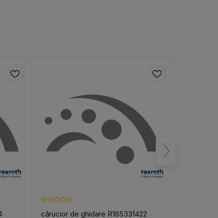
4
cărucior de ghidare R165331422
Каретки 