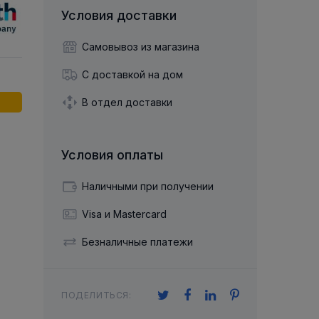
й двухрядный
Упорный Шарико-Игольчатый
шайба
Осевой шарнир
Условия доставки
Подшипник
щая шайба
Гибкая муфта
Упорный
Радиально-Упорный
ющий диск
Самовывоз из магазина
 Коническими
Подшипник с
Цилиндрическими и
лесо
Игольчатыми Роликами
С доставкой на дом
u ace
йба
Подшипник с
cu role cilindrice
ьная шайба
В отдел доставки
Перекрещивающимися
Роликами
Условия оплаты
Наличными при получении
Visa и Mastercard
Безналичные платежи
ПОДЕЛИТЬСЯ: