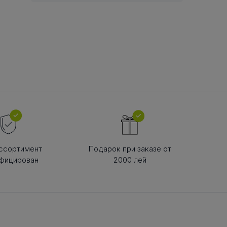
В РЕМНЯ
ой в виде
втулки
ссортимент
Подарок при заказе от
фицирован
2000 лей