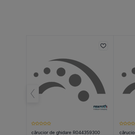
-012 -
cărucior de ghidare R044359300
cărucio