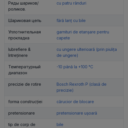
Ряды шариков/
cu patru rânduri
роликов.
Шариковая цепь
fără lanț cu bile
Уплотнительная
garnituri de etanșare pentru
прокладка
capete
lubrefiere &
cu ungere ulterioară (prin piulița
întreținere
de ungere)
Температурный
-10 până la +100 °C
диапазон
precizie de rotire
Bosch Rexroth P (clasă de
precizie)
forma construcției
cărucior de blocare
pretensionare
pretensionare ușoară
tip de corp de
bile