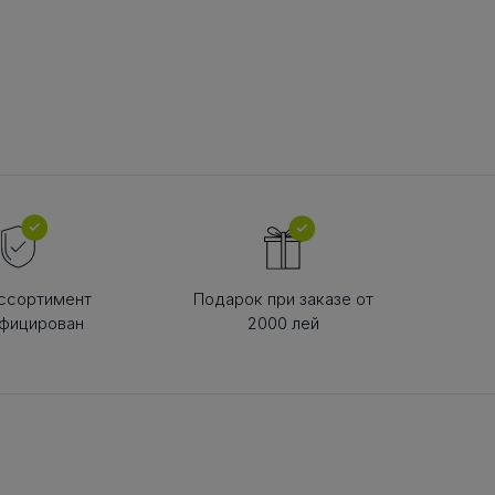
В РЕМНЯ
ой в виде
втулки
ссортимент
Подарок при заказе от
фицирован
2000 лей