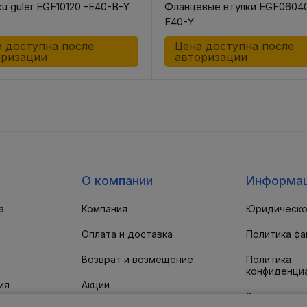
cu guler EGF10120 -E40-B-Y
Фланцевые втулки EGF06040
E40-Y
 доступна после
Цена доступна после
оризации
авторизации
О компании
Информа
а
Компания
Юридическо
Оплата и доставка
Политика фа
Возврат и возмещение
Политика
конфиденци
ия
Акции
Заявление о