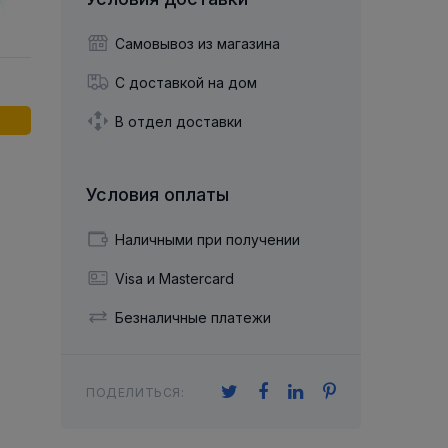
й двухрядный
Упорный Шарико-Игольчатый
шайба
Осевой шарнир
Подшипник
щая шайба
Гибкая муфта
Самовывоз из магазина
Упорный
Радиально-Упорный
ющий диск
 Коническими
Подшипник с
С доставкой на дом
Цилиндрическими и
лесо
Игольчатыми Роликами
u ace
йба
В отдел доставки
Подшипник с
cu role cilindrice
ьная шайба
Перекрещивающимися
Роликами
Условия оплаты
Наличными при получении
Visa и Mastercard
Безналичные платежи
ПОДЕЛИТЬСЯ: