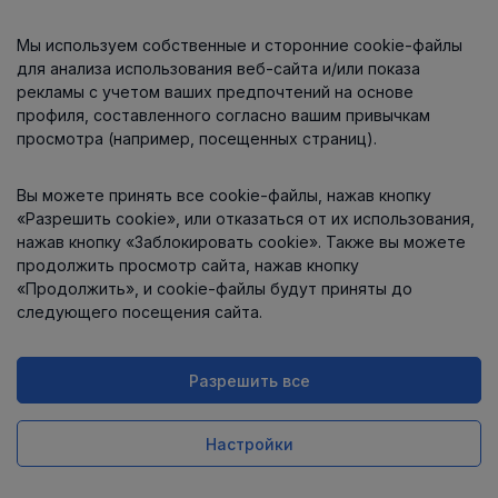
Мы используем собственные и сторонние cookie-файлы
О компании
для анализа использования веб-сайта и/или показа
рекламы с учетом ваших предпочтений на основе
профиля, составленного согласно вашим привычкам
просмотра (например, посещенных страниц).
Информация
Вы можете принять все cookie-файлы, нажав кнопку
Контакты
«Разрешить cookie», или отказаться от их использования,
нажав кнопку «Заблокировать cookie». Также вы можете
продолжить просмотр сайта, нажав кнопку
«Продолжить», и cookie-файлы будут приняты до
следующего посещения сайта.
Разрешить все
Интернет-магазин работает
на платформе
Uniioo
Настройки
Заказ в 1 клик
Купить