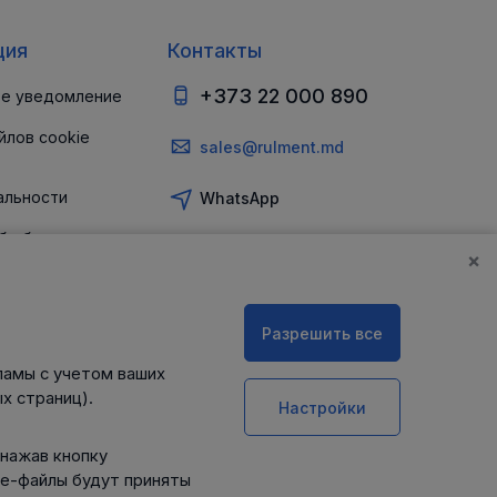
ция
Контакты
+373 22 000 890
е уведомление
йлов cookie
sales@rulment.md
альности
WhatsApp
б обеспечении
и
×
Разрешить все
ламы с учетом ваших
х страниц).
Настройки
 нажав кнопку
ie-файлы будут приняты