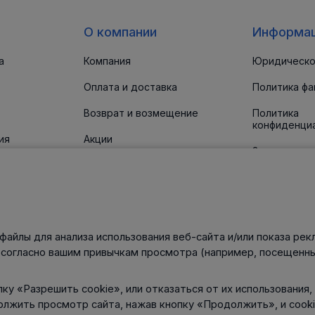
О компании
Информа
а
Компания
Юридическо
Оплата и доставка
Политика фа
Возврат и возмещение
Политика
конфиденци
ия
Акции
Заявление о
доступност
 прокладки
Новости
Статьи
Контакты
файлы для анализа использования веб-сайта и/или показа рек
нического
 согласно вашим привычкам просмотра (например, посещенны
ку «Разрешить cookie», или отказаться от их использования,
олжить просмотр сайта, нажав кнопку «Продолжить», и cook