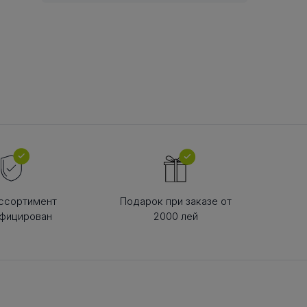
В РЕМНЯ
ой в виде
втулки
ссортимент
Подарок при заказе от
фицирован
2000 лей