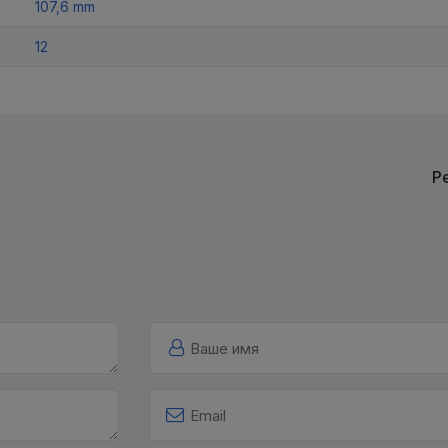
107,6 mm
12
Р