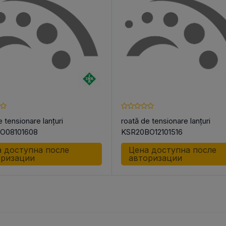
e tensionare lanțuri
roată de tensionare lanțuri
O08101608
KSR20BO12101516
 доступна после
Цена доступна после
оризации
авторизации