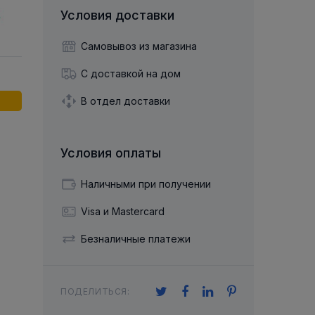
й двухрядный
Упорный Шарико-Игольчатый
шайба
Осевой шарнир
Условия доставки
Подшипник
щая шайба
Гибкая муфта
Упорный
Радиально-Упорный
ющий диск
Самовывоз из магазина
 Коническими
Подшипник с
Цилиндрическими и
лесо
Игольчатыми Роликами
С доставкой на дом
u ace
йба
Подшипник с
cu role cilindrice
ьная шайба
В отдел доставки
Перекрещивающимися
Роликами
Условия оплаты
Наличными при получении
Visa и Mastercard
Безналичные платежи
ПОДЕЛИТЬСЯ: