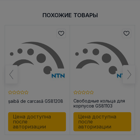
ПОХОЖИЕ ТОВАРЫ
Свободные кольца для
șaibă de carcasă GS81208
корпусов GS81103
Цена доступна
Цена доступна
после
после
авторизации
авторизации