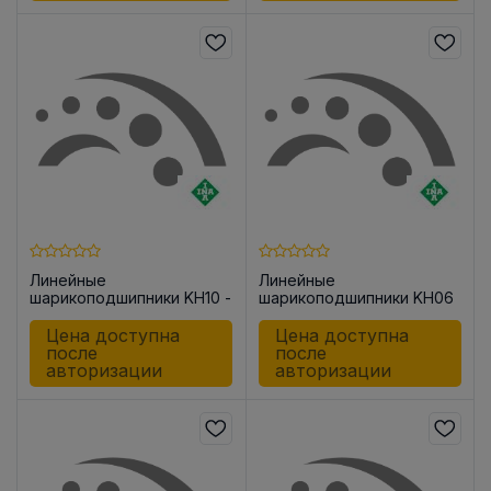
Линейные
Линейные
шарикоподшипники KH10 -
шарикоподшипники KH06
PP
-P
Цена доступна
Цена доступна
после
после
авторизации
авторизации