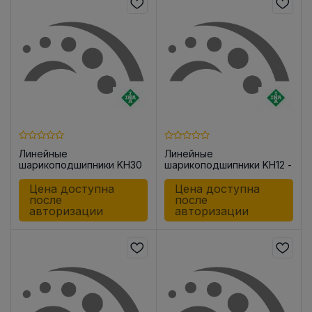
Линейные
Линейные
шарикоподшипники KH30
шарикоподшипники KH12 -
PP-RROC
Цена доступна
Цена доступна
после
после
авторизации
авторизации