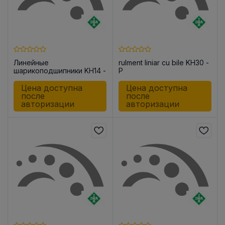
Линейные
rulment liniar cu bile KH30 -
шарикоподшипники KH14 -
P
PP-RROC
Цена доступна
Цена доступна
после
после
авторизации
авторизации