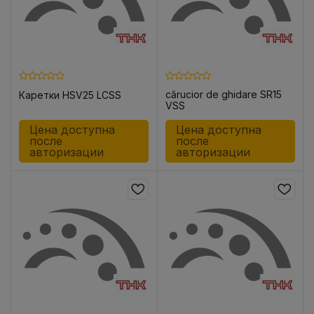
cărucior de ghidare SR15
Каретки HSV25 LCSS
VSS
Цена доступна
Цена доступна
после
после
авторизации
авторизации