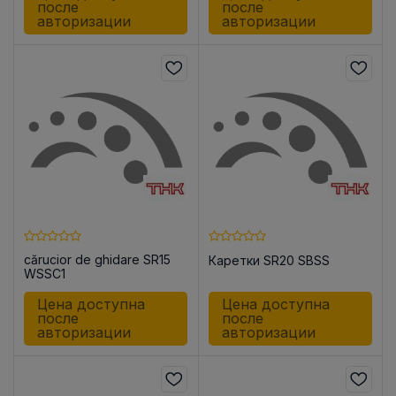
после
после
авторизации
авторизации
cărucior de ghidare SR15
Каретки SR20 SBSS
WSSC1
Цена доступна
Цена доступна
после
после
авторизации
авторизации