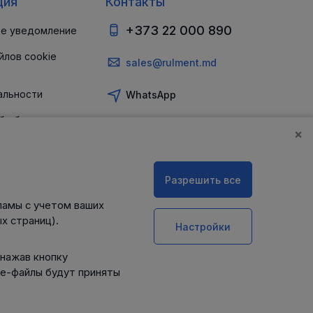
ция
Контакты
+373 22 000 890
е уведомление
йлов cookie
sales@rulment.md
альности
WhatsApp
б обеспечении
и
×
Разрешить все
ламы с учетом ваших
х страниц).
Настройки
 нажав кнопку
ie-файлы будут приняты