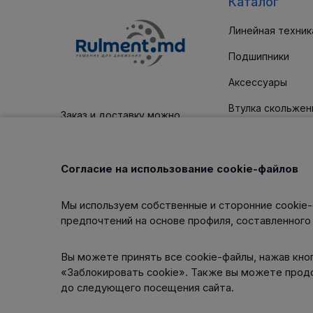
Каталог
Линейная техник
Подшипники
Аксессуары
Втулка скольжен
Заказ и доставку можно
оплатить платежным картам
Уплотнительные
Корпус / блоки
Согласие на использование cookie-файлов
Клиновые ремни
Мы используем собственные и сторонние cookie-
Изделия для тех
предпочтений на основе профиля, составленного
обслуживания
Вы можете принять все cookie-файлы, нажав кноп
«Заблокировать cookie». Также вы можете прод
до следующего посещения сайта.
Интернет-магазин работает
на платформе
Uniioo