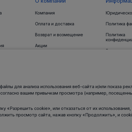
О компании
Информа
а
Компания
Юридическо
Оплата и доставка
Политика фа
Возврат и возмещение
Политика
конфиденци
ия
Акции
Заявление о
доступност
 прокладки
Новости
Статьи
Контакты
файлы для анализа использования веб-сайта и/или показа рек
нического
 согласно вашим привычкам просмотра (например, посещенны
ку «Разрешить cookie», или отказаться от их использования,
олжить просмотр сайта, нажав кнопку «Продолжить», и cook