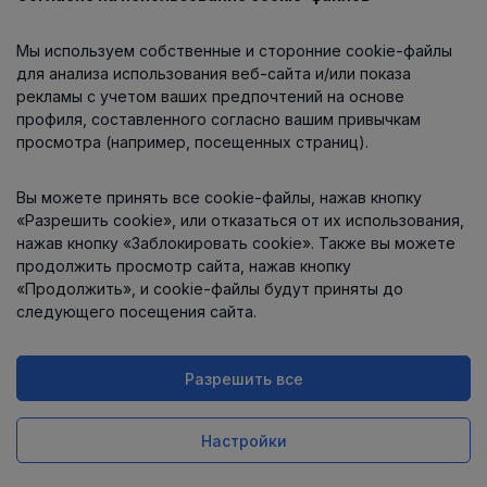
Каталог
Мы используем собственные и сторонние cookie-файлы
О компании
для анализа использования веб-сайта и/или показа
рекламы с учетом ваших предпочтений на основе
профиля, составленного согласно вашим привычкам
просмотра (например, посещенных страниц).
Информация
Вы можете принять все cookie-файлы, нажав кнопку
Контакты
«Разрешить cookie», или отказаться от их использования,
нажав кнопку «Заблокировать cookie». Также вы можете
продолжить просмотр сайта, нажав кнопку
«Продолжить», и cookie-файлы будут приняты до
следующего посещения сайта.
Разрешить все
Интернет-магазин работает
на платформе
Uniioo
Настройки