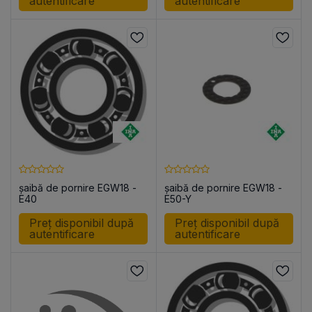
autentificare
autentificare
șaibă de pornire EGW18 -
șaibă de pornire EGW18 -
E40
E50-Y
Preț disponibil după
Preț disponibil după
autentificare
autentificare