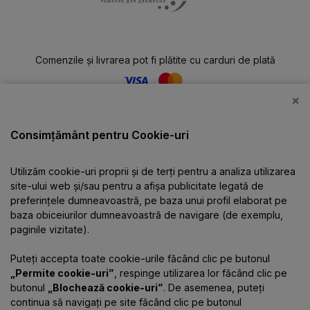
Comenzile și livrarea pot fi plătite cu carduri de plată
×
Catalog
Consimțământ pentru Cookie-uri
Utilizăm cookie-uri proprii și de terți pentru a analiza utilizarea
Despre companie
site-ului web și/sau pentru a afișa publicitate legată de
preferințele dumneavoastră, pe baza unui profil elaborat pe
baza obiceiurilor dumneavoastră de navigare (de exemplu,
Informații
paginile vizitate).
Puteți accepta toate cookie-urile făcând clic pe butonul
Contacte
„Permite cookie-uri”
, respinge utilizarea lor făcând clic pe
butonul
„Blochează cookie-uri”
. De asemenea, puteți
continua să navigați pe site făcând clic pe butonul