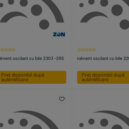
ulment oscilant cu bile 2303 -2RS
rulment oscilant cu bile 2
Preț disponibil după
Preț disponibil după
autentificare
autentificare