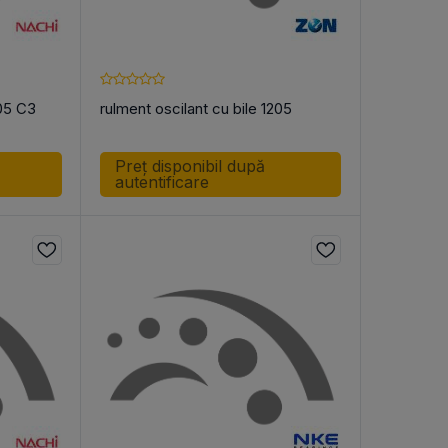
205 C3
rulment oscilant cu bile 1205
Preț disponibil după
autentificare