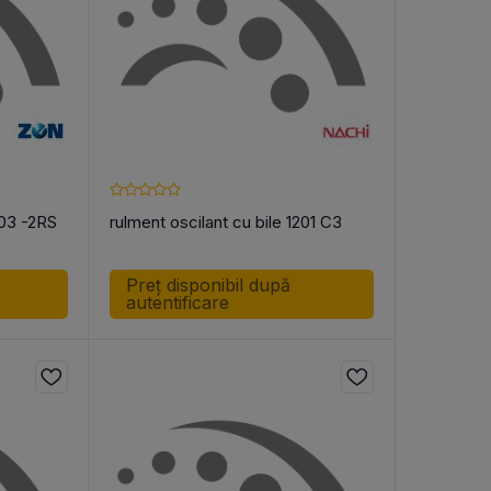
203 -2RS
rulment oscilant cu bile 1201 C3
Preț disponibil după
autentificare