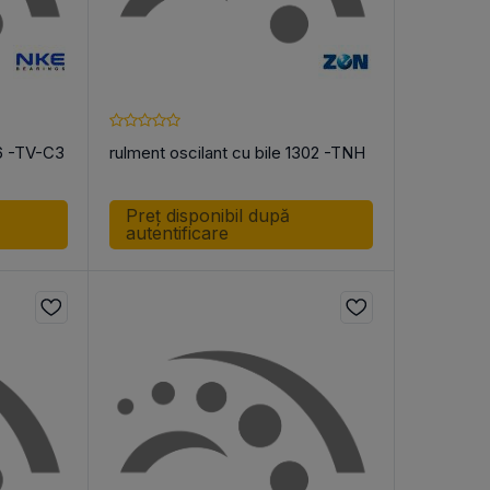
26 -TV-C3
rulment oscilant cu bile 1302 -TNH
Preț disponibil după
autentificare