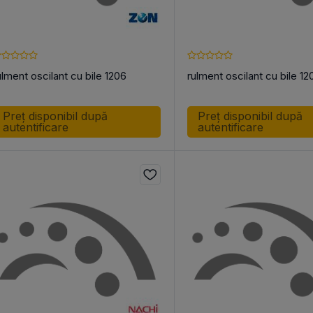
ulment oscilant cu bile 1206
rulment oscilant cu bile 1
Preț disponibil după
Preț disponibil după
autentificare
autentificare