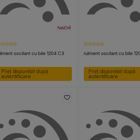
ulment oscilant cu bile 1204 C3
rulment oscilant cu bile 12
Preț disponibil după
Preț disponibil după
autentificare
autentificare