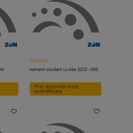
TE DE CUREA
urea în formă de
04
rulment oscilant cu bile 2202 -2RS
Preț disponibil după
autentificare