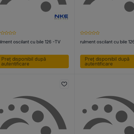
ulment oscilant cu bile 126 -TV
rulment oscilant cu bile 1
Preț disponibil după
Preț disponibil după
autentificare
autentificare