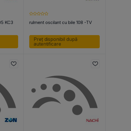
205 KC3
rulment oscilant cu bile 108 -TV
Preț disponibil după
autentificare