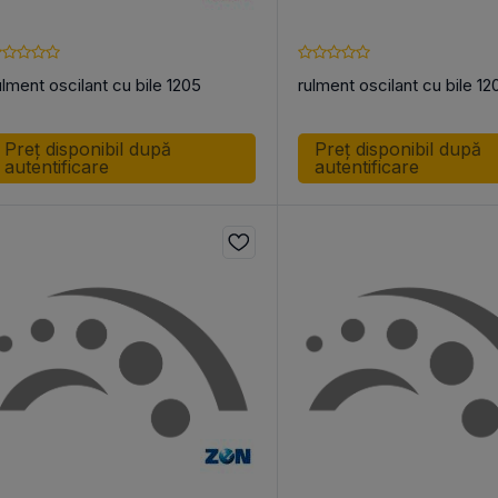
ulment oscilant cu bile 1205
rulment oscilant cu bile 1
Preț disponibil după
Preț disponibil după
autentificare
autentificare