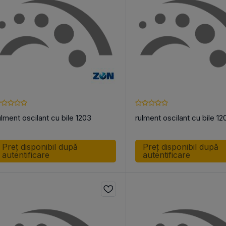
TOGOLIRE
ACCESORII PT. TEHNICA
SCRIPE
e lanțuri
LINIARĂ
scripete de c
 pentru
bucșă conică
diverse
scule
ulment oscilant cu bile 1203
rulment oscilant cu bile 12
Preț disponibil după
Preț disponibil după
autentificare
autentificare