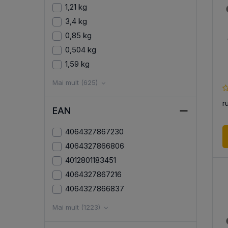
1,21 kg
3,4 kg
0,85 kg
0,504 kg
1,59 kg
Mai mult (625)
r
EAN
4064327867230
4064327866806
4012801183451
4064327867216
4064327866837
Mai mult (1223)