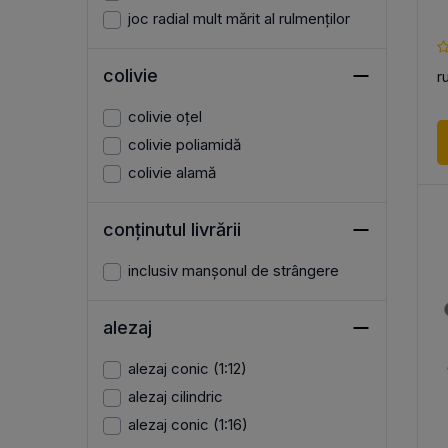
joc radial mult mărit al rulmenților
colivie
r
colivie oțel
colivie poliamidă
colivie alamă
conținutul livrării
inclusiv manșonul de strângere
alezaj
alezaj conic (1:12)
alezaj cilindric
alezaj conic (1:16)