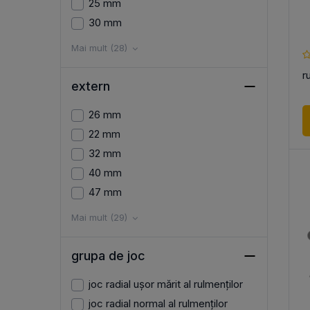
25 mm
30 mm
Mai mult (28)
r
extern
26 mm
22 mm
32 mm
40 mm
47 mm
Mai mult (29)
grupa de joc
joc radial ușor mărit al rulmenților
joc radial normal al rulmenților