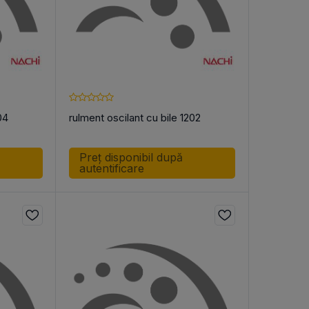
04
rulment oscilant cu bile 1202
Preț disponibil după
autentificare