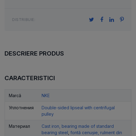
DISTRIBUIE:
DESCRIERE PRODUS
CARACTERISTICI
Marcă
NKE
Уплотнения
Double-sided lipseal with centrifugal
pulley
Материал
Cast iron, bearing made of standard
bearing steel
,
fontă cenușie, rulment din