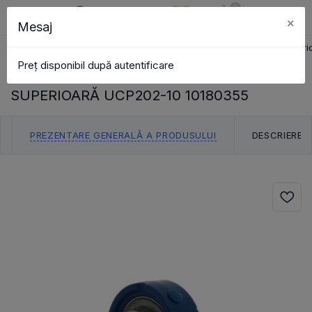
0
×
Mesaj
RO
Coș
Căutare
Catalog
Pagina principală
carcasă\unități
carcasă crapodină superio
Preț disponibil după autentificare
UNITATE CARCASĂ CRAPODINĂ
SUPERIOARĂ UCP202-10 10180355
PREZENTARE GENERALĂ A PRODUSULUI
DESCRIERE