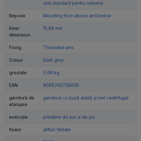
oțel standard pentru rulmenți
Версия
Mounting from above and below
Inner
15,88 mm
dimension
Fixing
Threaded pins
Colour
Dark grey
greutate
0,68 kg
EAN
9008745739606
garnitură de
garnitură cu buză dublă și inel centrifugal
etanșare
execuție
prindere de sus și de jos
fixare
știfturi filetate