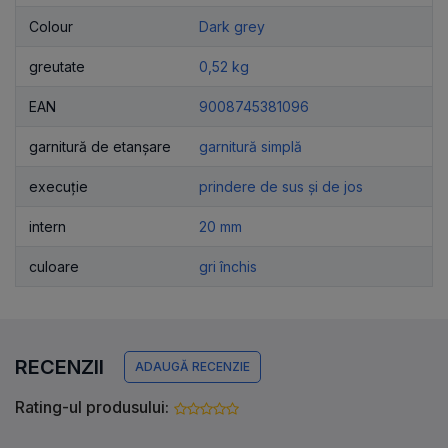
Colour
Dark grey
greutate
0,52 kg
EAN
9008745381096
garnitură de etanșare
garnitură simplă
execuție
prindere de sus și de jos
intern
20 mm
culoare
gri închis
RECENZII
ADAUGĂ RECENZIE
Rating-ul produsului: