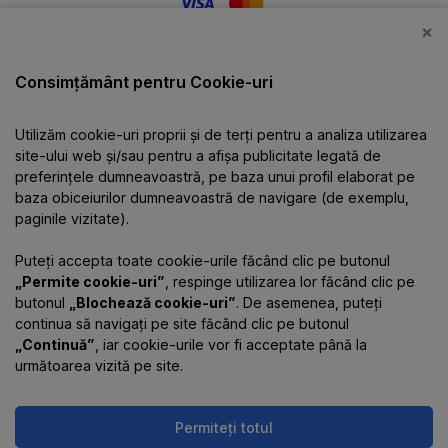
×
Catalog
Consimțământ pentru Cookie-uri
Utilizăm cookie-uri proprii și de terți pentru a analiza utilizarea
Despre companie
site-ului web și/sau pentru a afișa publicitate legată de
preferințele dumneavoastră, pe baza unui profil elaborat pe
baza obiceiurilor dumneavoastră de navigare (de exemplu,
Informații
paginile vizitate).
Puteți accepta toate cookie-urile făcând clic pe butonul
Contacte
„Permite cookie-uri”
, respinge utilizarea lor făcând clic pe
butonul
„Blochează cookie-uri”
. De asemenea, puteți
continua să navigați pe site făcând clic pe butonul
„Continuă”
, iar cookie-urile vor fi acceptate până la
următoarea vizită pe site.
Permiteți totul