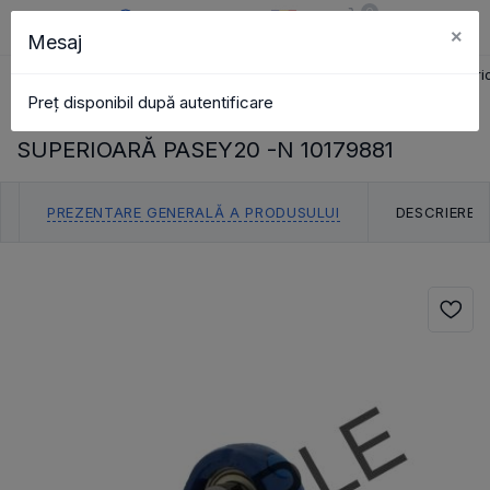
0
×
Mesaj
RO
Coș
Căutare
Catalog
Pagina principală
carcasă\unități
carcasă crapodină superio
Preț disponibil după autentificare
UNITATE CARCASĂ CRAPODINĂ
SUPERIOARĂ PASEY20 -N 10179881
PREZENTARE GENERALĂ A PRODUSULUI
DESCRIERE