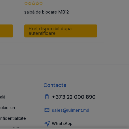
șaibă de blocare MB12
șaibă de 
Preț disponibil după
Preț di
autentificare
autenti
Contacte
+373 22 000 890
ală
ookie-uri
sales@rulment.md
nfidențialitate
WhatsApp
 accesibilitate