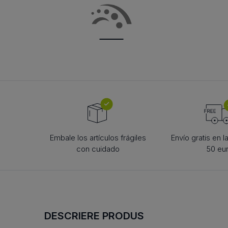
roată de tensionare lanțuri
rolă de reazem
BOLȚURI PENTRU
CORP DE ROS
rolă de tensionare pentru
ARTICULAȚIE TIP FURCĂ
roată de tensionar
bilă
curele
rolă de tensionare
bolțuri cu cap articulat
rolă de reazem
curele
bolț cu șplint
camă de urmărire
camă de urmărire
bolț BEN
rolă mobilă
rolă mobilă
bolț
rolă mobilă de fus
rolă mobilă de fus
Embale los artículos frágiles
Envío gratis en 
con cuidado
50 eu
DESCRIERE PRODUS