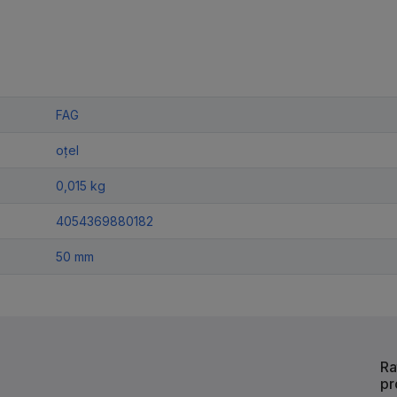
FAG
oțel
0,015 kg
4054369880182
50 mm
Ra
pr