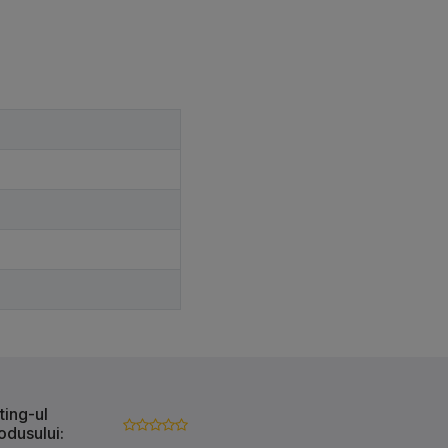
ting-ul
odusului: