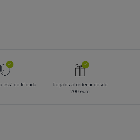
TE DE CUREA
urea în formă de
 está certificada
Regalos al ordenar desde
200 euro