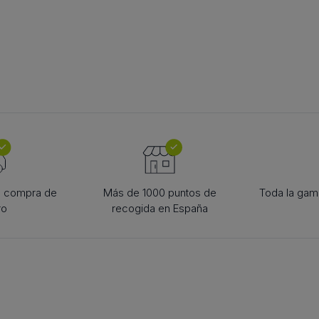
TOGOLIRE
ACCESORII PT. TEHNICA
SCRIPE
e lanțuri
LINIARĂ
scripete de c
 pentru
bucșă conică
diverse
scule
la compra de
Más de 1000 puntos de
Toda la gama
ro
recogida en España