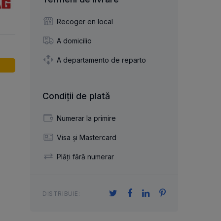
articulație axială
cilindrice și ace
izare
cuplaj flexibil
u ace
lagăr cu role încrucișate
Recoger en local
r
cu role cilindrice
re
A domicilio
A departamento de reparto
nșare
Condiții de plată
Numerar la primire
Visa și Mastercard
Plăți fără numerar
DISTRIBUIE: