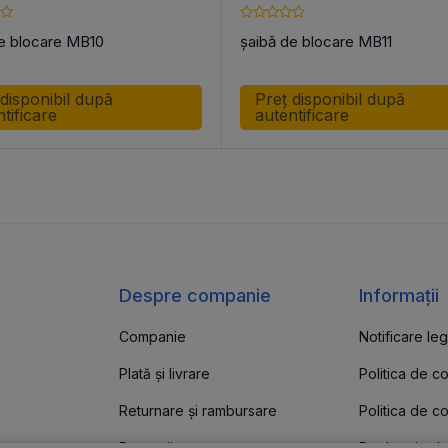
e blocare MB10
șaibă de blocare MB11
 disponibil după
Preț disponibil după
tificare
autentificare
Despre companie
Informații
Companie
Notificare leg
Plată și livrare
Politica de c
Returnare și rambursare
Politica de co
e
Promoții
Declarație de