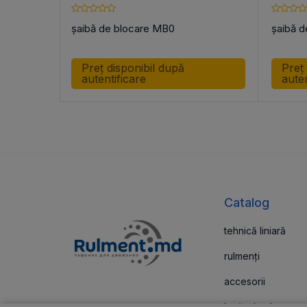
șaibă de blocare MB0
șaibă d
Preț disponibil după
Preț
autentificare
auten
Catalog
tehnică liniară
rulmenți
accesorii
lagăr de alunecar