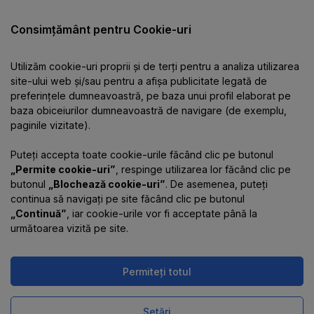
Catalog
Consimțământ pentru Cookie-uri
Utilizăm cookie-uri proprii și de terți pentru a analiza utilizarea
Despre companie
site-ului web și/sau pentru a afișa publicitate legată de
preferințele dumneavoastră, pe baza unui profil elaborat pe
baza obiceiurilor dumneavoastră de navigare (de exemplu,
Informații
paginile vizitate).
Puteți accepta toate cookie-urile făcând clic pe butonul
Contacte
„Permite cookie-uri”
, respinge utilizarea lor făcând clic pe
butonul
„Blochează cookie-uri”
. De asemenea, puteți
continua să navigați pe site făcând clic pe butonul
„Continuă”
, iar cookie-urile vor fi acceptate până la
următoarea vizită pe site.
Permiteți totul
Magazinul online funcționează
pe platforma
Uniioo
Setări