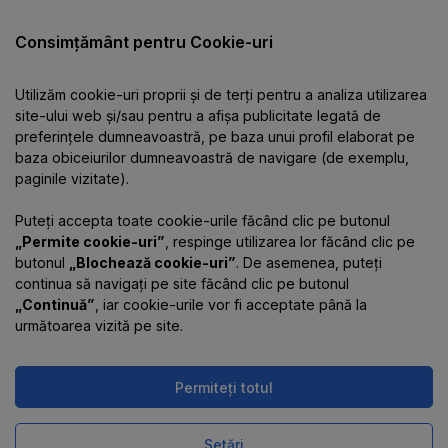
Catalog
Consimțământ pentru Cookie-uri
Utilizăm cookie-uri proprii și de terți pentru a analiza utilizarea
Despre companie
site-ului web și/sau pentru a afișa publicitate legată de
preferințele dumneavoastră, pe baza unui profil elaborat pe
baza obiceiurilor dumneavoastră de navigare (de exemplu,
Informații
paginile vizitate).
Puteți accepta toate cookie-urile făcând clic pe butonul
Contacte
„Permite cookie-uri”
, respinge utilizarea lor făcând clic pe
butonul
„Blochează cookie-uri”
. De asemenea, puteți
continua să navigați pe site făcând clic pe butonul
„Continuă”
, iar cookie-urile vor fi acceptate până la
următoarea vizită pe site.
Permiteți totul
Magazinul online funcționează
pe platforma
Uniioo
Setări