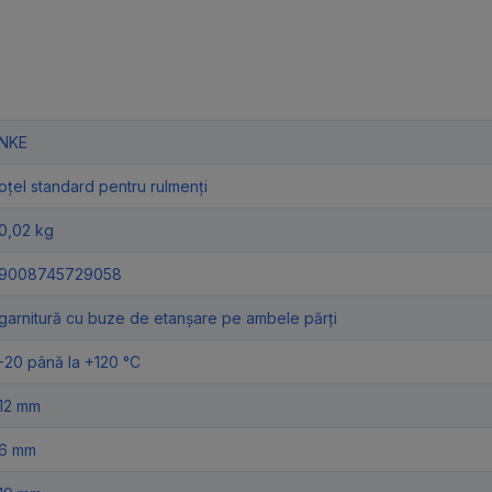
NKE
oțel standard pentru rulmenți
0,02 kg
9008745729058
garnitură cu buze de etanșare pe ambele părți
-20 până la +120 °C
12 mm
6 mm