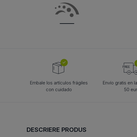
roată de tensionare lanțuri
rolă de reazem
BOLȚURI PENTRU
CORP DE ROS
rolă de tensionare pentru
ARTICULAȚIE TIP FURCĂ
roată de tensionar
bilă
curele
rolă de tensionare
bolțuri cu cap articulat
rolă de reazem
curele
bolț cu șplint
camă de urmărire
camă de urmărire
bolț BEN
rolă mobilă
rolă mobilă
bolț
rolă mobilă de fus
rolă mobilă de fus
Embale los artículos frágiles
Envío gratis en 
con cuidado
50 eu
DESCRIERE PRODUS