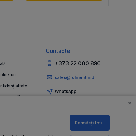
Contacte
+373 22 000 890
ală
ookie-uri
sales@rulment.md
nfidențialitate
WhatsApp
 accesibilitate
×
Permiteți totul