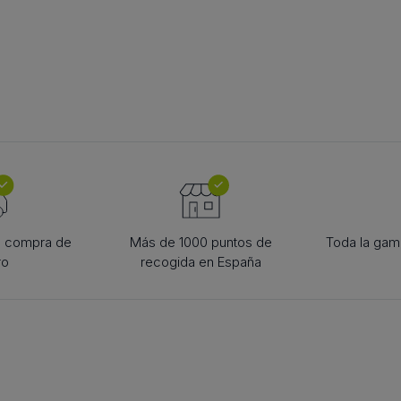
TOGOLIRE
ACCESORII PT. TEHNICA
SCRIPE
e lanțuri
LINIARĂ
scripete de c
 pentru
bucșă conică
diverse
scule
la compra de
Más de 1000 puntos de
Toda la gama
ro
recogida en España