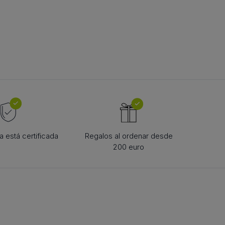
TE DE CUREA
urea în formă de
 está certificada
Regalos al ordenar desde
200 euro