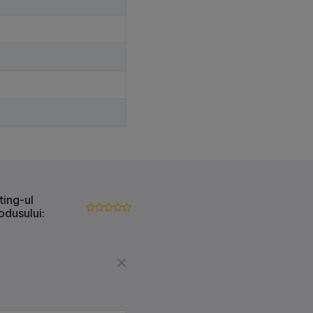
ting-ul
odusului: