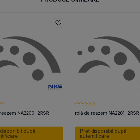
e reazem NA2200 -2RSR
rolă de reazem NA2201 -2RSR
 disponibil după
Preț disponibil după
tificare
autentificare