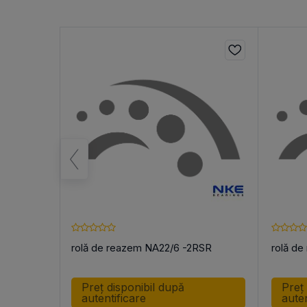
RSR
rolă de reazem NA22/6 -2RSR
rolă d
Preț disponibil după
Preț
autentificare
auten