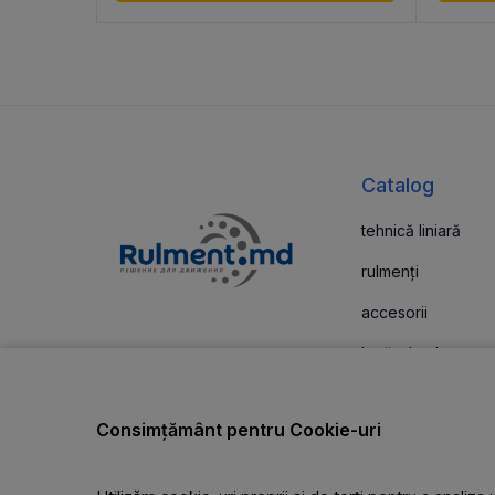
Catalog
tehnică liniară
rulmenți
accesorii
lagăr de alunecar
Comenzile și livrarea pot fi
plătite cu carduri de plată
garnituri de etanș
Consimțământ pentru Cookie-uri
carcasă\unități
curele trapezoida