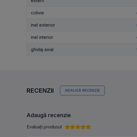
extern
colivie
inel exterior
inel interior
ghidaj axial
RECENZII
ADAUGĂ RECENZIE
Adaugă recenzie
Evaluați produsul