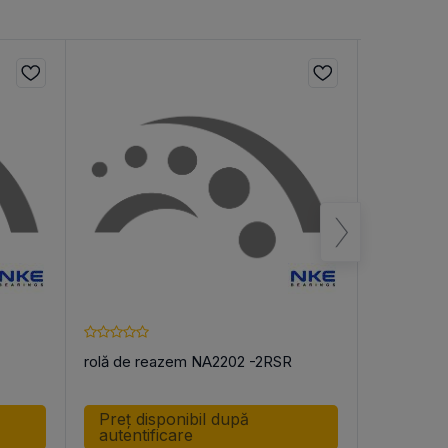
rolă de reazem NA2202 -2RSR
rolă de r
Preț disponibil după
Preț di
autentificare
autenti