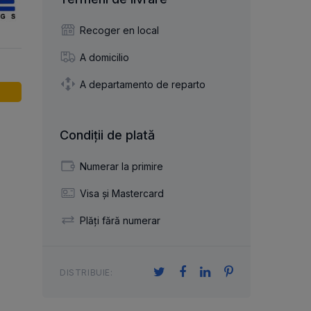
articulație axială
cilindrice și ace
izare
cuplaj flexibil
u ace
lagăr cu role încrucișate
Recoger en local
r
cu role cilindrice
re
A domicilio
A departamento de reparto
nșare
Condiții de plată
Numerar la primire
Visa și Mastercard
Plăți fără numerar
DISTRIBUIE: