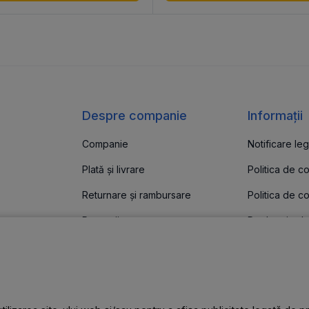
Despre companie
Informații
Companie
Notificare leg
Plată și livrare
Politica de c
Returnare și rambursare
Politica de co
e
Promoții
Declarație de
are
Știri
Articole
le
Contacte