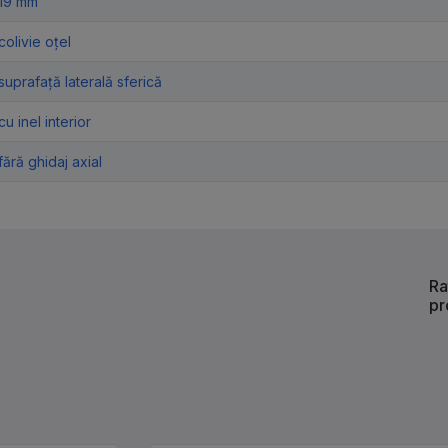
19 mm
colivie oțel
suprafață laterală sferică
cu inel interior
fără ghidaj axial
Ra
pr