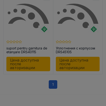
suport pentru garnitura de
Уплотнения с корпусом
etanșare DRS40115
DRS45105
Цена доступна
Цена доступна
после
после
авторизации
авторизации
1