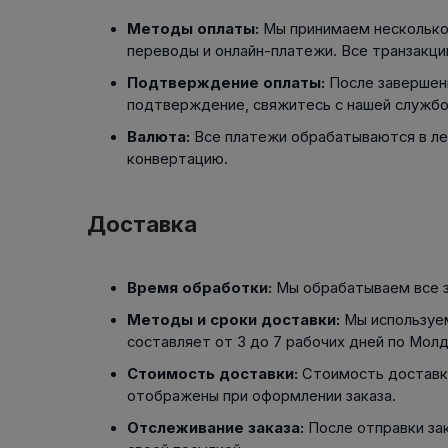
Контактом
Радиально-Упорный
подшипник
Направляющие с
Механизмом Перекатывания
Подшипник с Коническими
Кольцо NILOS
Методы оплаты:
Мы принимаем несколько 
Профилированны
Роликами
Плоские Игольчатые Клетки
переводы и онлайн-платежи. Все транзакци
Другие детали
Блок Линейных 
КОРПУС / БЛОКИ
КЛИНОВЫЕ
Радиальный Сферический
Направляющие с
Скольжения
Шплинт
Подтверждение оплаты:
После завершени
Подшипник двухрядный
Рециркуляцией Шариков
Опора Вала
подтверждение, свяжитесь с нашей службо
Защитное кольцо
Подшипник с
Бочкообразными Роликами
Линейный Подши
Кольцевая прокладка
Валюта:
Все платежи обрабатываются в лея
Скольжения
Игольчатый Подшипник
конвертацию.
Уплотнительная крышка
(Массивный)
Шпиндель или Вал
Игольчатая Клетка
ШАРНИРЫ ВИЛОЧНОГО
Стопорное кольцо
Доставка
ТИПА
Игольчатый Подшипник
Предохранительный
Шарнир типа "вилка"
Игольчатая Втулка
элемент
Контрдеталь для вильчатых
Игольчатый Подшипник для
Стопорная шайба
Время обработки:
Мы обрабатываем все за
шарниров
Регулировки
Опорное кольцо для
ШАРИКОВИНТОВАЯ ПАРА
КРУГЛЫЙ ФЛ
Методы и сроки доставки:
Мы используем
Радиальный Подшипник с
подшипников
ШАРИКОВЫЙ
составляет от 3 до 7 рабочих дней по Молд
Цилиндрическими Роликами
Подшипниковый Узел
Резиновая защитная крышка
Ролик с шарико
Соединительная Муфта
Шариковая Гайка
Стоимость доставки:
Стоимость доставки
Крышка или Заглушка
отображены при оформлении заказа.
Внутреннее Кольцо
Отслеживание заказа:
После отправки за