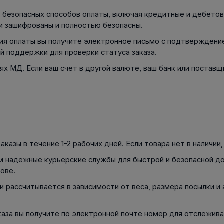
Сферически
Волнистая 
Упорный Подшипник
Подшипник
безопасных способов оплаты, включая кредитные и дебетовые
ми Шинами
Выравниваю
Подшипник
Радиально-
и зашифрованы и полностью безопасны.
Подшипников
Дистанциру
Подшипник с
 РЕМНИ
ИЗДЕЛИЯ ДЛЯ
Шариковый Подшипник с
я оплаты вы получите электронное письмо с подтверждением
Роликами
ТЕХНИЧЕСКОГО
Угловым Контактом
Опорное ко
й поддержки для проверки статуса заказа.
ОБСЛУЖИВАНИЯ
lagăr axial c
Разъёмные Шариковые
Опорная ша
пник
Подшипники
х МД. Если ваш счет в другой валюте, ваш банк или постав
colivii axiale 
Уплотнител
Шариковые Подшипники с
Четырёхточечным
Контактом
казы в течение 1-2 рабочих дней. Если товара нет в наличии
АНЦЕВЫЙ
 надежные курьерские службы для быстрой и безопасной до
 РОЛИК
ове.
подшипником
 рассчитывается в зависимости от веса, размера посылки и 
каза вы получите по электронной почте номер для отслежив