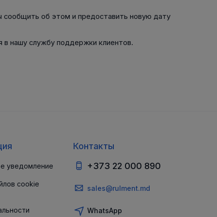
ы сообщить об этом и предоставить новую дату
ся в нашу службу поддержки клиентов.
В РЕМНЯ
ой в виде
втулки
ция
Контакты
+373 22 000 890
е уведомление
йлов cookie
sales@rulment.md
альности
WhatsApp