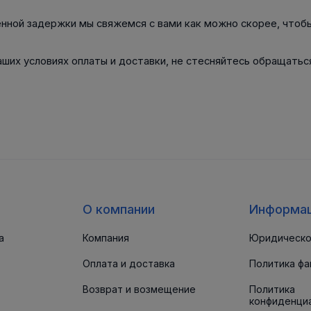
нной задержки мы свяжемся с вами как можно скорее, чтоб
наших условиях оплаты и доставки, не стесняйтесь обращать
 КОРПУС
АКСЕССУАРЫ ДЛЯ
ШКИ
НЫЕ И
ЛИНЕЙНОЙ ТЕХНИКИ
Шкив ременн
ОЛИКИ /
конической 
Разное
СА
Инструменты
о для Цепей
 для Ремней
к
к
О компании
Информа
ндельный
а
Компания
Юридическо
Оплата и доставка
Политика фа
Возврат и возмещение
Политика
конфиденци