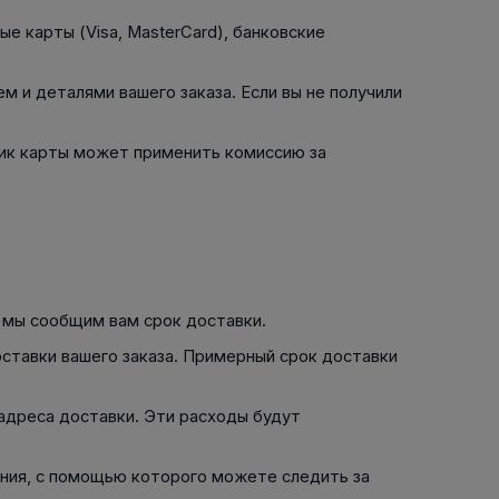
й двухрядный
Упорный Шарико-Игольчатый
шайба
Осевой шарнир
Подшипник
 карты (Visa, MasterCard), банковские
щая шайба
Гибкая муфта
Упорный
Радиально-Упорный
ющий диск
 Коническими
Подшипник с
 и деталями вашего заказа. Если вы не получили
Цилиндрическими и
лесо
Игольчатыми Роликами
u ace
йба
Подшипник с
щик карты может применить комиссию за
cu role cilindrice
ьная шайба
Перекрещивающимися
Роликами
, мы сообщим вам срок доставки.
ставки вашего заказа. Примерный срок доставки
адреса доставки. Эти расходы будут
ания, с помощью которого можете следить за