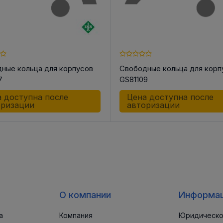
ные кольца для корпусов
Свободные кольца для корп
7
GS81109
 доступна после
Цена доступна после
оризации
авторизации
О компании
Информа
а
Компания
Юридическо