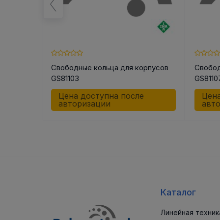
орпусов
Свободные кольца для корпусов
Свобод
GS81103
GS8110
е
Цена доступна после
Цена
авторизации
авт
Каталог
Линейная техник