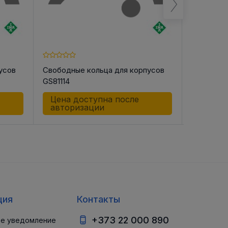
усов
Свободные кольца для корпусов
Свободны
GS81114
GS81116
Цена доступна после
Цена д
авторизации
автор
ция
Контакты
+373 22 000 890
е уведомление