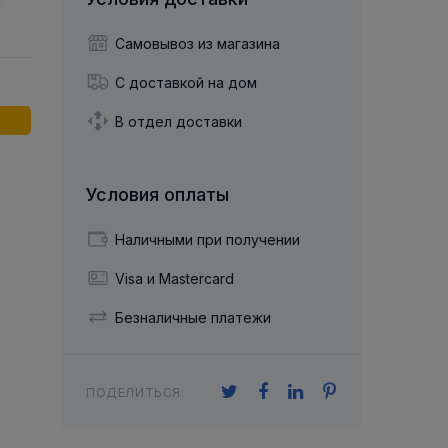
й двухрядный
Упорный Шарико-Игольчатый
шайба
Осевой шарнир
Подшипник
щая шайба
Гибкая муфта
Самовывоз из магазина
Упорный
Радиально-Упорный
ющий диск
 Коническими
Подшипник с
С доставкой на дом
Цилиндрическими и
лесо
Игольчатыми Роликами
u ace
йба
В отдел доставки
Подшипник с
cu role cilindrice
ьная шайба
Перекрещивающимися
Роликами
Условия оплаты
Наличными при получении
Visa и Mastercard
Безналичные платежи
ПОДЕЛИТЬСЯ: