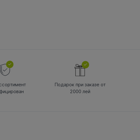
В РЕМНЯ
ой в виде
втулки
ссортимент
Подарок при заказе от
фицирован
2000 лей