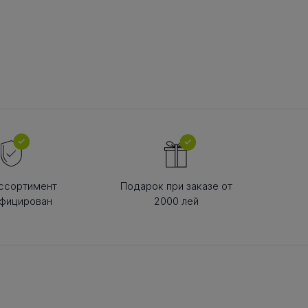
В РЕМНЯ
ой в виде
втулки
ссортимент
Подарок при заказе от
фицирован
2000 лей