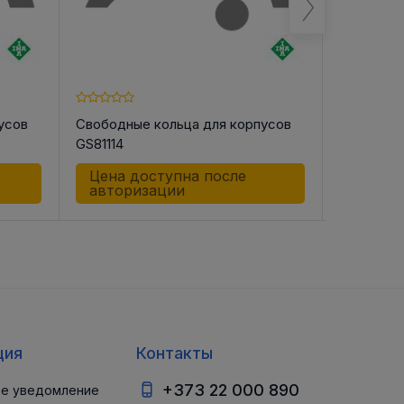
усов
Свободные кольца для корпусов
Свободны
GS81114
GS81116
Цена доступна после
Цена д
авторизации
автор
ция
Контакты
+373 22 000 890
е уведомление