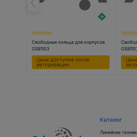
орпусов
Свободные кольца для корпусов
Свобод
GS81103
GS8110
е
Цена доступна после
Цена
авторизации
авт
Каталог
Линейная техник