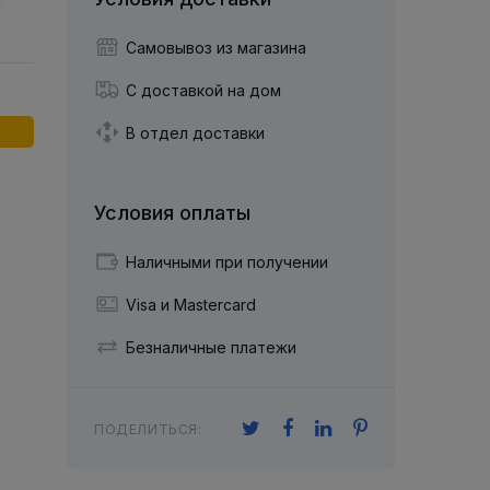
й двухрядный
Упорный Шарико-Игольчатый
шайба
Осевой шарнир
Подшипник
щая шайба
Гибкая муфта
Самовывоз из магазина
Упорный
Радиально-Упорный
ющий диск
 Коническими
Подшипник с
С доставкой на дом
Цилиндрическими и
лесо
Игольчатыми Роликами
u ace
йба
В отдел доставки
Подшипник с
cu role cilindrice
ьная шайба
Перекрещивающимися
Роликами
Условия оплаты
Наличными при получении
Visa и Mastercard
Безналичные платежи
ПОДЕЛИТЬСЯ: