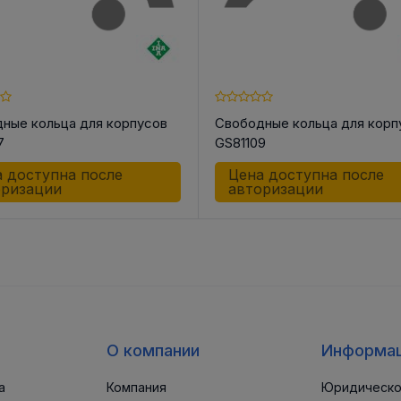
ные кольца для корпусов
Свободные кольца для корп
7
GS81109
 доступна после
Цена доступна после
оризации
авторизации
О компании
Информа
а
Компания
Юридическо