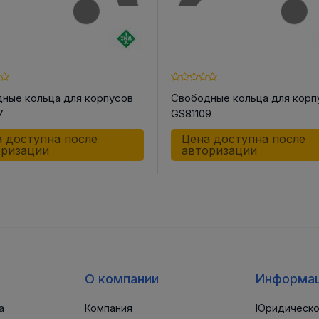
ные кольца для корпусов
Свободные кольца для корп
7
GS81109
 доступна после
Цена доступна после
оризации
авторизации
О компании
Информа
а
Компания
Юридическо