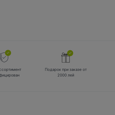
В РЕМНЯ
ой в виде
втулки
ссортимент
Подарок при заказе от
фицирован
2000 лей