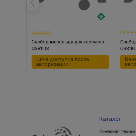
орпусов
Свободные кольца для корпусов
Свобод
GS81103
GS8110
е
Цена доступна после
Цена
авторизации
авт
Каталог
Линейная техник