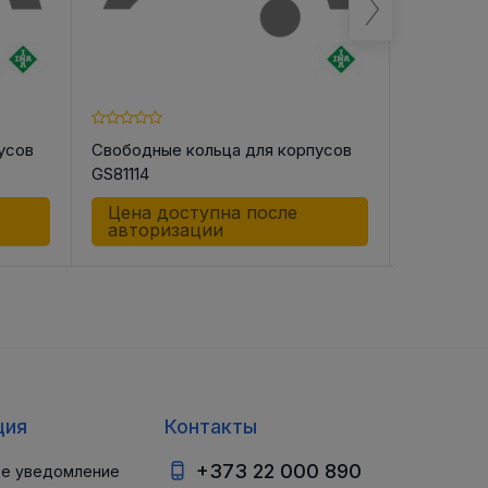
усов
Свободные кольца для корпусов
Свободны
GS81114
GS81116
Цена доступна после
Цена д
авторизации
автор
ция
Контакты
+373 22 000 890
е уведомление