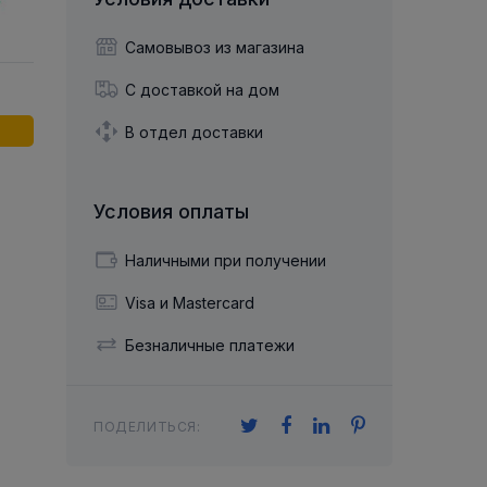
й двухрядный
Упорный Шарико-Игольчатый
шайба
Осевой шарнир
Подшипник
щая шайба
Гибкая муфта
Самовывоз из магазина
Упорный
Радиально-Упорный
ющий диск
 Коническими
Подшипник с
С доставкой на дом
Цилиндрическими и
лесо
Игольчатыми Роликами
u ace
йба
В отдел доставки
Подшипник с
cu role cilindrice
ьная шайба
Перекрещивающимися
Роликами
Условия оплаты
Наличными при получении
Visa и Mastercard
Безналичные платежи
ПОДЕЛИТЬСЯ: