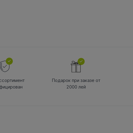
В РЕМНЯ
ой в виде
втулки
ссортимент
Подарок при заказе от
фицирован
2000 лей