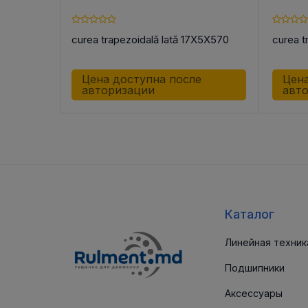
X8X700
curea trapezoidală lată 17X5X570
curea t
е
Цена доступна после
Цена
авторизации
авт
Каталог
Линейная техник
Подшипники
Аксессуары