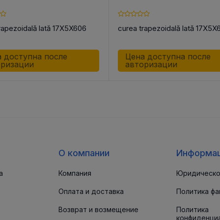
rapezoidală lată 17X5X606
curea trapezoidală lată 17X5X
 доступна после
Цена доступна после
оризации
авторизации
О компании
Информа
а
Компания
Юридическо
Оплата и доставка
Политика фа
Возврат и возмещение
Политика
конфиденци