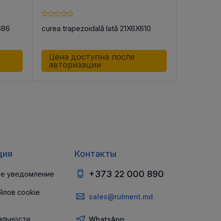
686
curea trapezoidală lată 21X6X610
curea trap
Цена доступна после
Цена д
авторизации
автор
ция
Контакты
+373 22 000 890
е уведомление
йлов cookie
sales@rulment.md
альности
WhatsApp