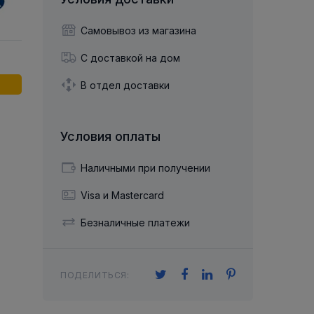
й двухрядный
Упорный Шарико-Игольчатый
шайба
Осевой шарнир
Подшипник
щая шайба
Гибкая муфта
Самовывоз из магазина
Упорный
Радиально-Упорный
ющий диск
 Коническими
Подшипник с
С доставкой на дом
Цилиндрическими и
лесо
Игольчатыми Роликами
u ace
йба
В отдел доставки
Подшипник с
cu role cilindrice
ьная шайба
Перекрещивающимися
Роликами
Условия оплаты
Наличными при получении
Visa и Mastercard
Безналичные платежи
ПОДЕЛИТЬСЯ: