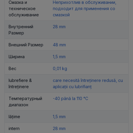
Смазка и
Неприхотлив в обслуживании,
техническое
подходит для применения со
обслуживание
смазкой
Внутренний
28 mm
Размер
Внешний Размер
48 mm
Ширина
1,5 mm
Вес
0,01 kg
lubrefiere &
care necesită întreținere redusă, cu
întreținere
aplicații cu lubrifianț
Температурный
-40 până la 110 °C
диапазон
lățime
1,5 mm
intern
28 mm