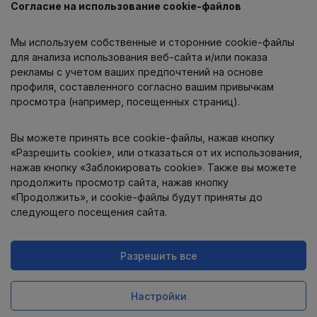
Согласие на использование cookie-файлов
Каталог
Мы используем собственные и сторонние cookie-файлы
О компании
для анализа использования веб-сайта и/или показа
рекламы с учетом ваших предпочтений на основе
профиля, составленного согласно вашим привычкам
просмотра (например, посещенных страниц).
Информация
Вы можете принять все cookie-файлы, нажав кнопку
Контакты
«Разрешить cookie», или отказаться от их использования,
нажав кнопку «Заблокировать cookie». Также вы можете
продолжить просмотр сайта, нажав кнопку
«Продолжить», и cookie-файлы будут приняты до
следующего посещения сайта.
Разрешить все
Интернет-магазин работает
на платформе
Uniioo
Настройки
Заказ в 1 клик
Купить