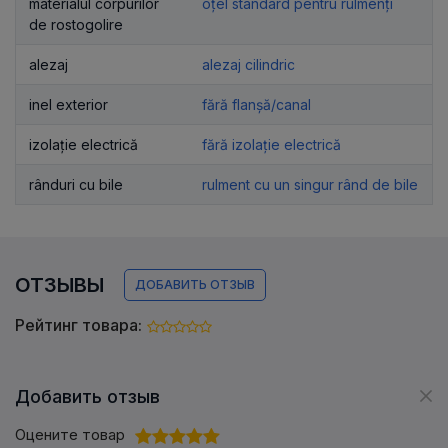
materialul corpurilor
oțel standard pentru rulmenți
de rostogolire
alezaj
alezaj cilindric
inel exterior
fără flanșă/canal
izolație electrică
fără izolație electrică
rânduri cu bile
rulment cu un singur rând de bile
ОТЗЫВЫ
ДОБАВИТЬ ОТЗЫВ
Рейтинг товара:
Добавить отзыв
Оцените товар