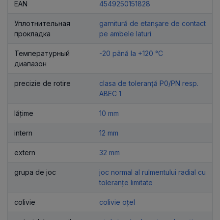
EAN
4549250151828
Уплотнительная
garnitură de etanșare de contact
прокладка
pe ambele laturi
Температурный
-20 până la +120 °C
диапазон
precizie de rotire
clasa de toleranță P0/PN resp.
ABEC 1
lățime
10 mm
intern
12 mm
extern
32 mm
grupa de joc
joc normal al rulmentului radial cu
toleranțe limitate
colivie
colivie oțel