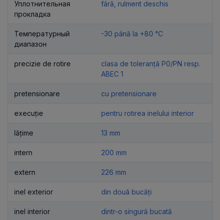
Уплотнительная
fără, rulment deschis
прокладка
Температурный
-30 până la +80 °C
диапазон
precizie de rotire
clasa de toleranță P0/PN resp.
ABEC 1
pretensionare
cu pretensionare
execuție
pentru rotirea inelului interior
lățime
13 mm
intern
200 mm
extern
226 mm
inel exterior
din două bucăți
inel interior
dintr-o singură bucată