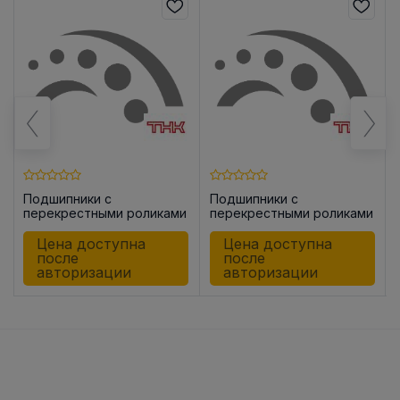
Подшипники с
Подшипники с
и
перекрестными роликами
перекрестными роликами
RA11008 C UUCC0
RA12008 CC0
Цена доступна
Цена доступна
после
после
авторизации
авторизации