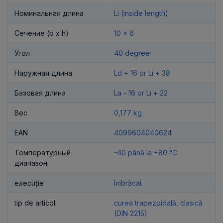
Номинальная длина
Li (inside length)
Сечение (b x h)
10 x 6
Угол
40 degree
Наружная длина
Ld + 16 or Li + 38
Базовая длина
La - 16 or Li + 22
Вес
0,177 kg
EAN
4099604040624
Температурный
-40 până la +80 °C
диапазон
execuție
îmbrăcat
tip de articol
curea trapezoidală, clasică
(DIN 2215)