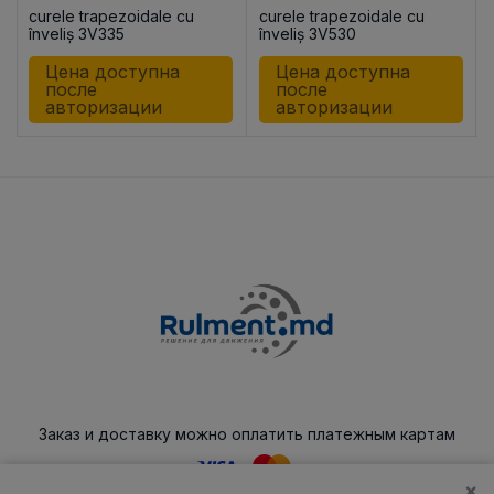
curele trapezoidale cu
curele trapezoidale cu
înveliș 3V335
înveliș 3V530
Цена доступна
Цена доступна
после
после
авторизации
авторизации
Заказ и доставку можно оплатить платежным картам
×