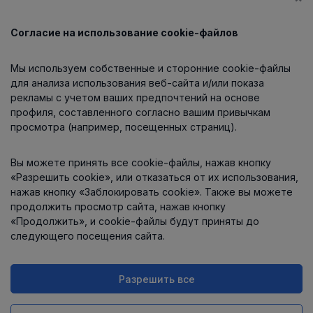
Согласие на использование cookie-файлов
Каталог
Мы используем собственные и сторонние cookie-файлы
О компании
для анализа использования веб-сайта и/или показа
рекламы с учетом ваших предпочтений на основе
профиля, составленного согласно вашим привычкам
просмотра (например, посещенных страниц).
Информация
Вы можете принять все cookie-файлы, нажав кнопку
Контакты
«Разрешить cookie», или отказаться от их использования,
нажав кнопку «Заблокировать cookie». Также вы можете
продолжить просмотр сайта, нажав кнопку
«Продолжить», и cookie-файлы будут приняты до
следующего посещения сайта.
Разрешить все
Интернет-магазин работает
на платформе
Uniioo