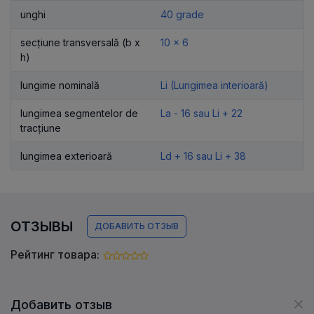
unghi
40 grade
secțiune transversală (b x
10 x 6
h)
lungime nominală
Li (Lungimea interioară)
lungimea segmentelor de
La - 16 sau Li + 22
tracțiune
lungimea exterioară
Ld + 16 sau Li + 38
ОТЗЫВЫ
ДОБАВИТЬ ОТЗЫВ
Рейтинг товара:
Добавить отзыв