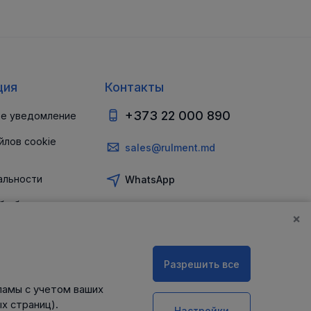
ция
Контакты
+373 22 000 890
е уведомление
йлов cookie
sales@rulment.md
альности
WhatsApp
б обеспечении
и
×
Разрешить все
ламы с учетом ваших
х страниц).
Настройки