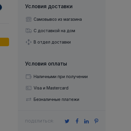
й двухрядный
Упорный Шарико-Игольчатый
шайба
Осевой шарнир
Условия доставки
Подшипник
щая шайба
Гибкая муфта
Упорный
Радиально-Упорный
ющий диск
Самовывоз из магазина
 Коническими
Подшипник с
Цилиндрическими и
лесо
Игольчатыми Роликами
С доставкой на дом
u ace
йба
Подшипник с
cu role cilindrice
ьная шайба
В отдел доставки
Перекрещивающимися
Роликами
Условия оплаты
Наличными при получении
Visa и Mastercard
Безналичные платежи
ПОДЕЛИТЬСЯ: