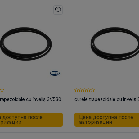
trapezoidale cu înveliș 3V530
curele trapezoidale cu înveliș
 доступна после
Цена доступна после
оризации
авторизации