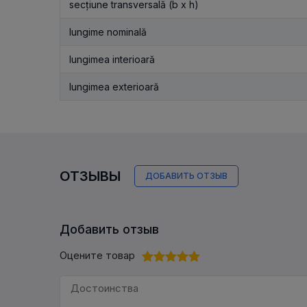
secțiune transversală (b x h)
lungime nominală
lungimea interioară
lungimea exterioară
ОТЗЫВЫ
ДОБАВИТЬ ОТЗЫВ
Добавить отзыв
Оцените товар