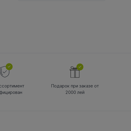
В РЕМНЯ
ой в виде
втулки
ссортимент
Подарок при заказе от
фицирован
2000 лей