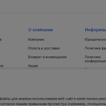
О компании
Информа
а
Компания
Юридическо
Оплата и доставка
Политика фа
Возврат и возмещение
Политика
конфиденци
ия
Акции
Заявление о
доступност
 прокладки
Новости
Статьи
Контакты
файлы для анализа использования веб-сайта и/или показа рек
нического
 согласно вашим привычкам просмотра (например, посещенны