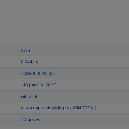
SWR
0,244 kg
4099604033503
-40 până la 100 °C
îmbrăcat
curea trapezoidală îngustă (DIN 7753/1)
40 grade