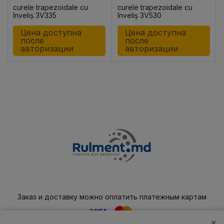
curele trapezoidale cu
curele trapezoidale cu
înveliș 3V335
înveliș 3V530
Цена доступна
Цена доступна
после
после
авторизации
авторизации
Заказ и доставку можно оплатить платежным картам
×