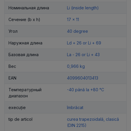
Номинальная длина
Li (inside length)
Сечение (b x h)
17 x 11
Угол
40 degree
Наружная длина
Ld + 26 or Li + 69
Базовая длина
La - 26 or Li + 43
Вес
0,966 kg
EAN
4099604013413
Температурный
-40 până la +80 °C
диапазон
execuție
îmbrăcat
tip de articol
curea trapezoidală, clasică
(DIN 2215)