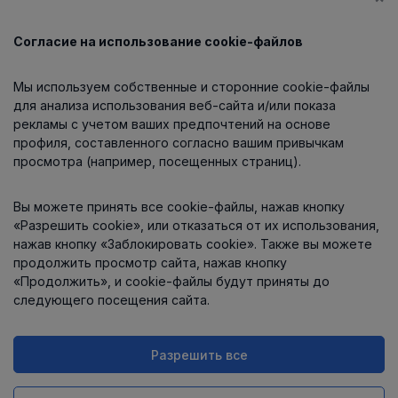
Согласие на использование cookie-файлов
Каталог
Мы используем собственные и сторонние cookie-файлы
О компании
для анализа использования веб-сайта и/или показа
рекламы с учетом ваших предпочтений на основе
профиля, составленного согласно вашим привычкам
просмотра (например, посещенных страниц).
Информация
Вы можете принять все cookie-файлы, нажав кнопку
Контакты
«Разрешить cookie», или отказаться от их использования,
нажав кнопку «Заблокировать cookie». Также вы можете
продолжить просмотр сайта, нажав кнопку
«Продолжить», и cookie-файлы будут приняты до
следующего посещения сайта.
Разрешить все
Интернет-магазин работает
на платформе
Uniioo