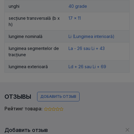
unghi
40 grade
secțiune transversală (b x
17 x 11
h)
lungime nominală
Li (Lungimea interioară)
lungimea segmentelor de
La - 26 sau Li + 43
tracțiune
lungimea exterioară
Ld + 26 sau Li + 69
ОТЗЫВЫ
ДОБАВИТЬ ОТЗЫВ
Рейтинг товара:
Добавить отзыв