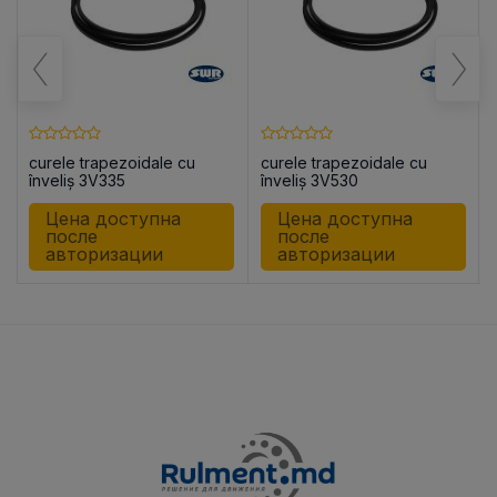
curele trapezoidale cu
curele trapezoidale cu
înveliș 3V335
înveliș 3V530
Цена доступна
Цена доступна
после
после
авторизации
авторизации